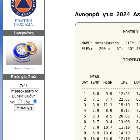
Αναφορά για 2024 Δ
ΠΟΛΙΤΙΚΗ
ΠΡΟΣΤΑΣΙΑ
                   MONTHLY 
Συνεργάτες
NAME: meteokastro   CITY: O
ELEV:   290 m  LAT:  40° 43
                   TEMPERAT
Kinesiotherapy
                           
Επιλογές Στυλ
    MEAN                   
DAY TEMP  HIGH   TIME   LOW
Στύλ:
---------------------------
 1   8.8   9.9   12:25   7.
Ευρεία Οθόνη:
 2   7.1   7.7   22:55   6.
ναι
|
όχι
 3   8.8  11.1   15:10   7.
 4   7.9   8.9    0:15   7.
 5   8.3   9.5   20:05   7.
 6   8.7   9.4   13:00   8.
 7   7.9  10.7   11:10   4.
 8   6.9  10.6   14:10   3.
 9  10.6  14.6   12:10   7.