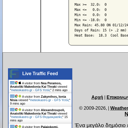
Max >=  32.0:  0

Max <=   0.0:  0

Min <=   0.0:  0

Min <= -18.0:  0

Max Rain: 45.80 ON 01/12/24
Days of Rain: 15 (> .2 mm) 
Live Traffic Feed
A visitor from
Nea Peramos,
Anatoliki Makedonia Kai Thraki
viewed
"
meteokastro.gr - GFS Υετός
"
2 mins ago
Αρχή
|
Επικοινω
A visitor from
Zakynthos, Ionia
Nisia
viewed "
meteokastro.gr - GFS Υετός
"
9 mins ago
© 2009-2026,
|
Weather
A visitor from
Alexandroupoli,
Ν
Anatoliki Makedonia Kai Thraki
viewed
"
meteokastro.gr - GFS Θερμοκρασίες
"
15
mins ago
Ένα μεγάλο δημόσιο ε
A visitor from
Palaiokomi,