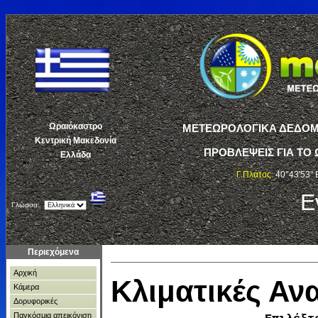
Ωραιόκαστρο
ΜΕΤΕΩΡΟΛΟΓΙΚΑ ΔΕΔΟΜΕ
Κεντρική Μακεδονία
ΠΡΟΒΛΕΨΕΙΣ ΓΙΑ ΤΟ 
Ελλάδα
Γ.Πλάτος:
40°43'53" 
Ε
Γλώσσα:
Περιεχόμενα
Αρχική
Κλιματικές Α
Κάμερα
Δορυφορικές
Παγκόσμια απεικόνιση