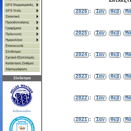
Επιλέξτ
GFS Θερμοκρασίες
2026
:
Ιαν
Φεβ
Μά
GFS Υετός
Στατιστικά
Προειδοποιήσεις
Γραφήματα
2025
:
Ιαν
Φεβ
Μά
Πρόγνωση
Ημερολόγιο
Επικοινωνία
Σύνδεσμοι
2024
:
Ιαν
Φεβ
Μά
Σχετικά-Εξοπλισμός
Κατάσταση Σταθμού
Χάρτoγράφηση
2023
:
Ιαν
Φεβ
Μά
Σύνδεσμοι
2022
:
Ιαν
Φεβ
Μά
hellasweather
2021
:
Ιαν
Φεβ
Μά