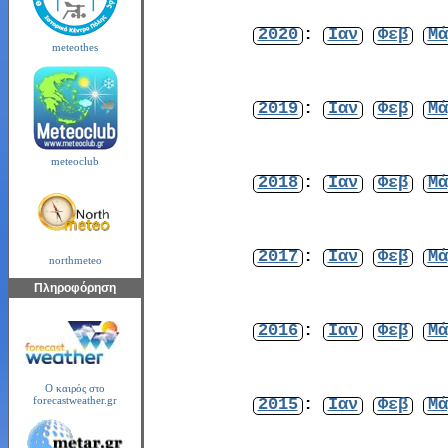
2020
:
Ιαν
Φεβ
Μά
meteothes
2019
:
Ιαν
Φεβ
Μά
meteoclub
2018
:
Ιαν
Φεβ
Μά
2017
:
Ιαν
Φεβ
Μά
northmeteo
Πληροφόρηση
2016
:
Ιαν
Φεβ
Μά
Ο καιρός στο
2015
:
Ιαν
Φεβ
Μά
forecastweather.gr