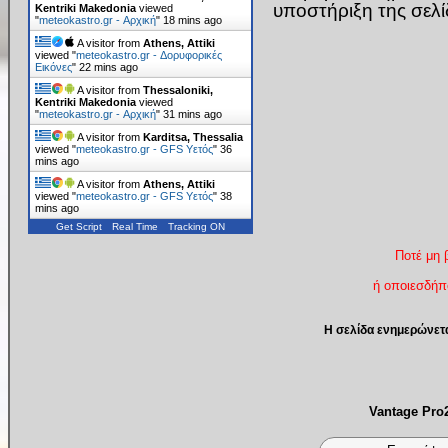
υποστήριξη της σελ
Kentriki Makedonia
viewed
"
meteokastro.gr - Αρχική
"
18 mins ago
A visitor from
Athens, Attiki
viewed "
meteokastro.gr - Δορυφορικές
Εικόνες
"
23 mins ago
A visitor from
Thessaloniki,
Kentriki Makedonia
viewed
"
meteokastro.gr - Αρχική
"
31 mins ago
A visitor from
Karditsa, Thessalia
viewed "
meteokastro.gr - GFS Υετός
"
36
mins ago
A visitor from
Athens, Attiki
viewed "
meteokastro.gr - GFS Υετός
"
38
mins ago
Get Script
Real Time
Tracking ON
Ποτέ μη 
ή οποιεσδήπο
Η σελίδα ενημερώνετ
Vantage Pr