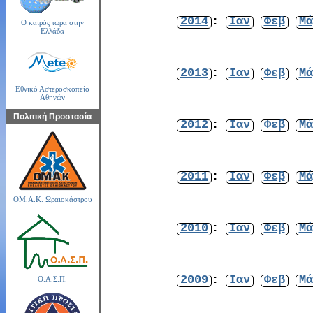
2014
:
Ιαν
Φεβ
Μά
Ο καιρός τώρα στην
Ελλάδα
2013
:
Ιαν
Φεβ
Μά
Εθνικό Αστεροσκοπείο
Αθηνών
Πολιτική Προστασία
2012
:
Ιαν
Φεβ
Μά
2011
:
Ιαν
Φεβ
Μά
ΟΜ.Α.Κ. Ωραιοκάστρου
2010
:
Ιαν
Φεβ
Μά
2009
:
Ιαν
Φεβ
Μά
Ο.Α.Σ.Π.