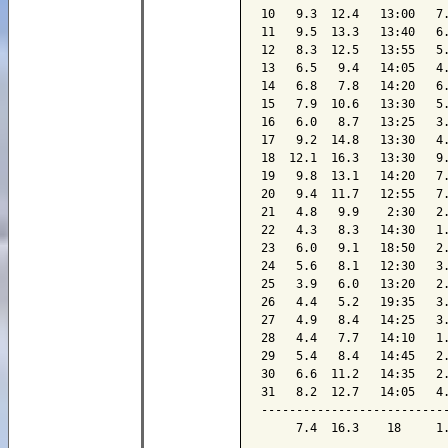
10   9.3  12.4   13:00   7.
11   9.5  13.3   13:40   6.
12   8.3  12.5   13:55   5.
13   6.5   9.4   14:05   4.
14   6.8   7.8   14:20   6.
15   7.9  10.6   13:30   5.
16   6.0   8.7   13:25   3.
17   9.2  14.8   13:30   4.
18  12.1  16.3   13:30   9.
19   9.8  13.1   14:20   7.
20   9.4  11.7   12:55   7.
21   4.8   9.9    2:30   2.
22   4.3   8.3   14:30   1.
23   6.0   9.1   18:50   2.
24   5.6   8.1   12:30   3.
25   3.9   6.0   13:20   2.
26   4.4   5.2   19:35   3.
27   4.9   8.4   14:25   3.
28   4.4   7.7   14:10   1.
29   5.4   8.4   14:45   2.
30   6.6  11.2   14:35   2.
31   8.2  12.7   14:05   4.
---------------------------
     7.4  16.3    18     1.