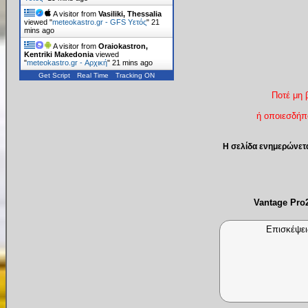
A visitor from
Vasiliki, Thessalia
viewed "
meteokastro.gr - GFS Υετός
"
21
mins ago
A visitor from
Oraiokastron,
Kentriki Makedonia
viewed
"
meteokastro.gr - Αρχική
"
21 mins ago
Get Script
Real Time
Tracking ON
Ποτέ μη 
ή οποιεσδήπο
Η σελίδα ενημερώνετ
Vantage Pr
Επισκέψει