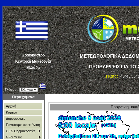
Ωραιόκαστρο
ΜΕΤΕΩΡΟΛΟΓΙΚΑ ΔΕΔΟΜΕ
Κεντρική Μακεδονία
ΠΡΟΒΛΕΨΕΙΣ ΓΙΑ ΤΟ 
Ελλάδα
Γ.Πλάτος:
40°43'53" 
Γλώσσα:
Περιεχόμενα
Αρχική
Πρόγνωση μοντέλ
Κάμερα
Δορυφορικές
Παγκόσμια απεικόνιση
GFS Θερμοκρασίες
GFS Υετός