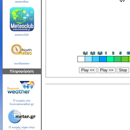
meteothes
meteoclub
northmeteo
Πληροφόρηση
Ο καιρός στο
forecastweather.gr
Ο καιρός τώρα στην