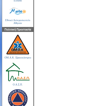
Ελλάδα
Εθνικό Αστεροσκοπείο
Αθηνών
Πολιτική Προστασία
ΟΜ.Α.Κ. Ωραιοκάστρου
Ο.Α.Σ.Π.