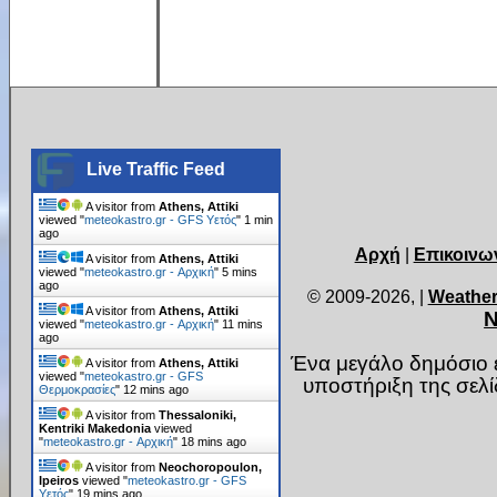
Live Traffic Feed
A visitor from
Athens, Attiki
viewed "
meteokastro.gr - GFS Υετός
"
1 min
ago
Αρχή
|
Επικοινω
A visitor from
Athens, Attiki
viewed "
meteokastro.gr - Αρχική
"
5 mins
ago
© 2009-2026,
|
Weather
A visitor from
Athens, Attiki
Ν
viewed "
meteokastro.gr - Αρχική
"
11 mins
ago
Ένα μεγάλο δημόσιο ε
A visitor from
Athens, Attiki
viewed "
meteokastro.gr - GFS
υποστήριξη της σελ
Θερμοκρασίες
"
12 mins ago
A visitor from
Thessaloniki,
Kentriki Makedonia
viewed
"
meteokastro.gr - Αρχική
"
18 mins ago
A visitor from
Neochoropoulon,
Ipeiros
viewed "
meteokastro.gr - GFS
Υετός
"
19 mins ago