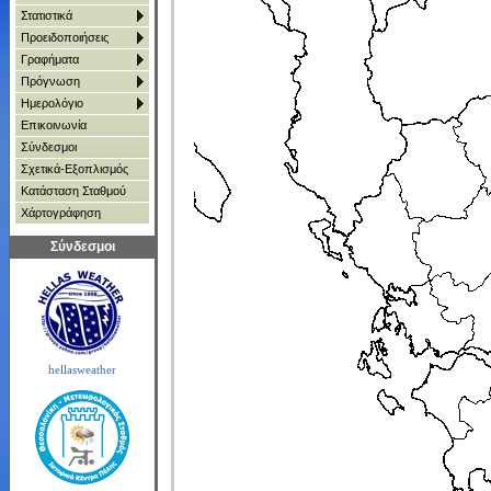
Στατιστικά
Προειδοποιήσεις
Γραφήματα
Πρόγνωση
Ημερολόγιο
Επικοινωνία
Σύνδεσμοι
Σχετικά-Εξοπλισμός
Κατάσταση Σταθμού
Χάρτoγράφηση
Σύνδεσμοι
hellasweather