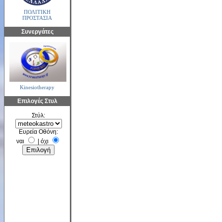
ΠΟΛΙΤΙΚΗ
ΠΡΟΣΤΑΣΙΑ
Συνεργάτες
Kinesiotherapy
Επιλογές Στυλ
Στύλ:
Ευρεία Οθόνη:
ναι
|
όχι