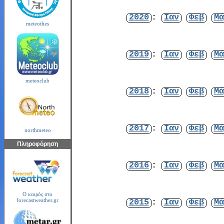
2020
:
Ιαν
Φεβ
Μά
meteothes
2019
:
Ιαν
Φεβ
Μά
meteoclub
2018
:
Ιαν
Φεβ
Μά
2017
:
Ιαν
Φεβ
Μά
northmeteo
Πληροφόρηση
2016
:
Ιαν
Φεβ
Μά
Ο καιρός στο
2015
:
Ιαν
Φεβ
Μά
forecastweather.gr