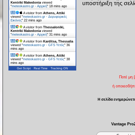
υποστήριξη της σελ
Kentriki Makedonia
viewed
"
meteokastro.gr - Αρχική
"
18 mins ago
A visitor from
Athens, Attiki
viewed "
meteokastro.gr - Δορυφορικές
Εικόνες
"
22 mins ago
A visitor from
Thessaloniki,
Kentriki Makedonia
viewed
"
meteokastro.gr - Αρχική
"
31 mins ago
A visitor from
Karditsa, Thessalia
viewed "
meteokastro.gr - GFS Υετός
"
36
mins ago
A visitor from
Athens, Attiki
viewed "
meteokastro.gr - GFS Υετός
"
38
mins ago
Get Script
Real Time
Tracking ON
Ποτέ μη 
ή οποιεσδήπο
Η σελίδα ενημερώνετ
Vantage Pr