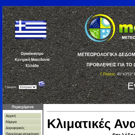
Ωραιόκαστρο
ΜΕΤΕΩΡΟΛΟΓΙΚΑ ΔΕΔΟΜΕ
Κεντρική Μακεδονία
ΠΡΟΒΛΕΨΕΙΣ ΓΙΑ ΤΟ 
Ελλάδα
Γ.Πλάτος:
40°43'53" 
Ε
Γλώσσα:
Περιεχόμενα
Αρχική
Κλιματικές Α
Κάμερα
Δορυφορικές
Παγκόσμια απεικόνιση