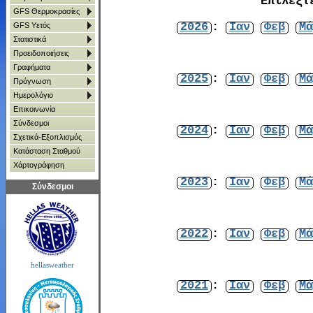
Επιλέξτ
GFS Θερμοκρασίες
2026
:
Ιαν
Φεβ
Μά
GFS Υετός
Στατιστικά
Προειδοποιήσεις
Γραφήματα
2025
:
Ιαν
Φεβ
Μά
Πρόγνωση
Ημερολόγιο
Επικοινωνία
Σύνδεσμοι
2024
:
Ιαν
Φεβ
Μά
Σχετικά-Εξοπλισμός
Κατάσταση Σταθμού
Χάρτoγράφηση
2023
:
Ιαν
Φεβ
Μά
Σύνδεσμοι
2022
:
Ιαν
Φεβ
Μά
hellasweather
2021
:
Ιαν
Φεβ
Μά