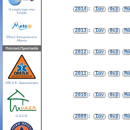
2014
:
Ιαν
Φεβ
Μά
Ο καιρός τώρα στην
Ελλάδα
2013
:
Ιαν
Φεβ
Μά
Εθνικό Αστεροσκοπείο
Αθηνών
Πολιτική Προστασία
2012
:
Ιαν
Φεβ
Μά
2011
:
Ιαν
Φεβ
Μά
ΟΜ.Α.Κ. Ωραιοκάστρου
2010
:
Ιαν
Φεβ
Μά
2009
:
Ιαν
Φεβ
Μά
Ο.Α.Σ.Π.