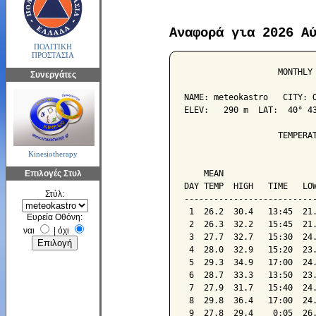
Αναφορά για 2026 Α
ΠΟΛΙΤΙΚΗ
ΠΡΟΣΤΑΣΙΑ
                   MONTHLY 
Συνεργάτες
NAME: meteokastro   CITY: O
ELEV:   290 m  LAT:  40° 43
                   TEMPERAT
Kinesiotherapy
                           
Επιλογές Στυλ
    MEAN                   
DAY TEMP  HIGH   TIME   LOW
Στύλ:
---------------------------
 1  26.2  30.4   13:45  21.
Ευρεία Οθόνη:
 2  26.3  32.2   15:45  21.
ναι
|
όχι
 3  27.7  32.7   15:30  24.
 4  28.0  32.9   15:20  23.
 5  29.3  34.9   17:00  24.
 6  28.7  33.3   13:50  23.
 7  27.9  31.7   15:40  24.
 8  29.8  36.4   17:00  24.
 9  27.8  29.4    0:05  26.