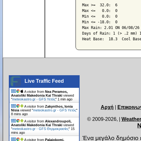
Max >=  32.0:  6

Max <=   0.0:  0

Min <=   0.0:  0

Min <= -18.0:  0

Max Rain: 2.01 ON 06/08/26

Days of Rain: 1 (> .2 mm) 1
Live Traffic Feed
A visitor from
Nea Peramos,
Anatoliki Makedonia Kai Thraki
viewed
"
meteokastro.gr - GFS Υετός
"
1 min ago
Αρχή
|
Επικοινω
A visitor from
Zakynthos, Ionia
Nisia
viewed "
meteokastro.gr - GFS Υετός
"
8 mins ago
© 2009-2026,
|
Weather
A visitor from
Alexandroupoli,
Ν
Anatoliki Makedonia Kai Thraki
viewed
"
meteokastro.gr - GFS Θερμοκρασίες
"
15
mins ago
Ένα μεγάλο δημόσιο ε
A visitor from
Palaiokomi,