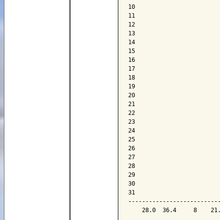
10

11

12

13

14

15

16

17

18

19

20

21

22

23

24

25

26

27

28

29

30

31

---------------------------
    28.0  36.4     8    21.