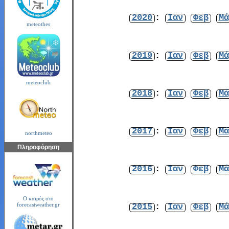
2020
:
Ιαν
Φεβ
Μά
meteothes
2019
:
Ιαν
Φεβ
Μά
meteoclub
2018
:
Ιαν
Φεβ
Μά
2017
:
Ιαν
Φεβ
Μά
northmeteo
Πληροφόρηση
2016
:
Ιαν
Φεβ
Μά
Ο καιρός στο
2015
:
Ιαν
Φεβ
Μά
forecastweather.gr