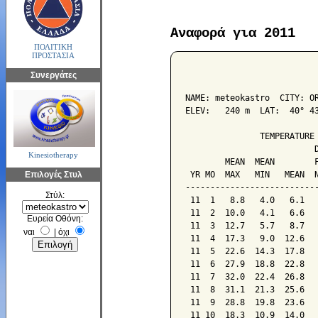
Αναφορά για 2011
ΠΟΛΙΤΙΚΗ
ΠΡΟΣΤΑΣΙΑ
                           
Συνεργάτες
NAME: meteokastro  CITY: OR
ELEV:   240 m  LAT:  40° 43
               TEMPERATURE 
                          D
Kinesiotherapy
        MEAN  MEAN        F
Επιλογές Στυλ
 YR MO  MAX   MIN   MEAN  N
---------------------------
Στύλ:
 11  1   8.8   4.0   6.1   
 11  2  10.0   4.1   6.6   
Ευρεία Οθόνη:
 11  3  12.7   5.7   8.7   
ναι
|
όχι
 11  4  17.3   9.0  12.6   
 11  5  22.6  14.3  17.8   
 11  6  27.9  18.8  22.8   
 11  7  32.0  22.4  26.8   
 11  8  31.1  21.3  25.6   
 11  9  28.8  19.8  23.6   
 11 10  18.3  10.9  14.0   