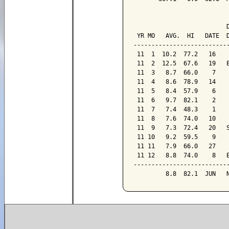
                           
                          D
 YR MO   AVG.  HI   DATE  D
---------------------------
 11  1  10.2  77.2   16    
 11  2  12.5  67.6   19   E
 11  3   8.7  66.0    7    
 11  4   8.6  78.9   14    
 11  5   8.4  57.9    6    
 11  6   9.7  82.1    2    
 11  7   7.4  48.3    1    
 11  8   7.6  74.0   10    
 11  9   7.3  72.4   20   S
 11 10   9.2  59.5    9    
 11 11   7.9  66.0   27    
 11 12   8.8  74.0    8   E
---------------------------