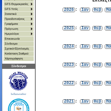
Επιλέξτ
GFS Θερμοκρασίες
2026
:
Ιαν
Φεβ
Μά
GFS Υετός
Στατιστικά
Προειδοποιήσεις
Γραφήματα
2025
:
Ιαν
Φεβ
Μά
Πρόγνωση
Ημερολόγιο
Επικοινωνία
Σύνδεσμοι
2024
:
Ιαν
Φεβ
Μά
Σχετικά-Εξοπλισμός
Κατάσταση Σταθμού
Χάρτoγράφηση
2023
:
Ιαν
Φεβ
Μά
Σύνδεσμοι
2022
:
Ιαν
Φεβ
Μά
hellasweather
2021
:
Ιαν
Φεβ
Μά