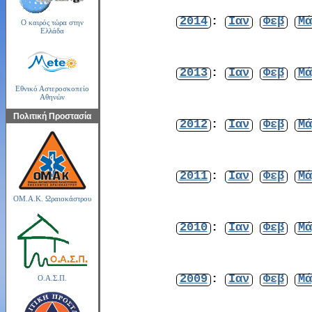
2014
:
Ιαν
Φεβ
Μά
Ο καιρός τώρα στην
Ελλάδα
2013
:
Ιαν
Φεβ
Μά
Εθνικό Αστεροσκοπείο
Αθηνών
Πολιτική Προστασία
2012
:
Ιαν
Φεβ
Μά
2011
:
Ιαν
Φεβ
Μά
ΟΜ.Α.Κ. Ωραιοκάστρου
2010
:
Ιαν
Φεβ
Μά
2009
:
Ιαν
Φεβ
Μά
Ο.Α.Σ.Π.