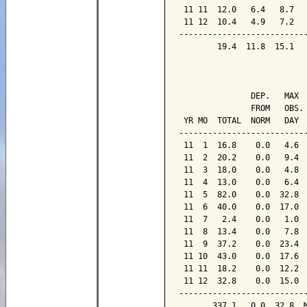
 11 11  12.0   6.4   8.7   
 11 12  10.4   4.9   7.2   
---------------------------
        19.4  11.8  15.1   
                           
               DEP.   MAX  
               FROM   OBS. 
 YR MO  TOTAL  NORM   DAY  
---------------------------
 11  1  16.8    0.0   4.6  
 11  2  20.2    0.0   9.4  
 11  3  18.0    0.0   4.8  
 11  4  13.0    0.0   6.4  
 11  5  82.0    0.0  32.8  
 11  6  40.0    0.0  17.0  
 11  7   2.4    0.0   1.0  
 11  8  13.4    0.0   7.8  
 11  9  37.2    0.0  23.4  
 11 10  43.0    0.0  17.6  
 11 11  18.2    0.0  12.2  
 11 12  32.8    0.0  15.0  
---------------------------
       337.1   0.0  32.8  M