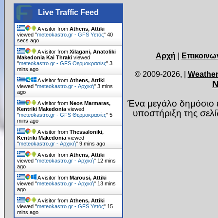
Live Traffic Feed
A visitor from
Athens, Attiki
viewed "
meteokastro.gr - GFS Υετός
"
42
secs ago
A visitor from
Xilagani, Anatoliki
Αρχή
|
Επικοινω
Makedonia Kai Thraki
viewed
"
meteokastro.gr - GFS Θερμοκρασίες
"
3
mins ago
© 2009-2026,
|
Weather
A visitor from
Athens, Attiki
Ν
viewed "
meteokastro.gr - Αρχική
"
3 mins
ago
Ένα μεγάλο δημόσιο ε
A visitor from
Neos Marmaras,
Kentriki Makedonia
viewed
υποστήριξη της σελ
"
meteokastro.gr - GFS Θερμοκρασίες
"
5
mins ago
A visitor from
Thessaloniki,
Kentriki Makedonia
viewed
"
meteokastro.gr - Αρχική
"
9 mins ago
A visitor from
Athens, Attiki
viewed "
meteokastro.gr - Αρχική
"
12 mins
ago
A visitor from
Marousi, Attiki
viewed "
meteokastro.gr - Αρχική
"
13 mins
ago
A visitor from
Athens, Attiki
viewed "
meteokastro.gr - GFS Υετός
"
15
mins ago