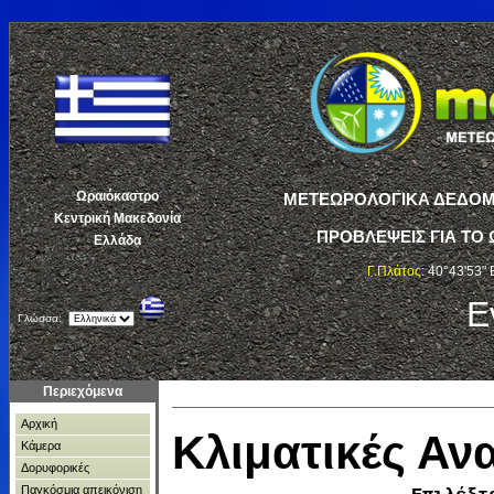
Ωραιόκαστρο
ΜΕΤΕΩΡΟΛΟΓΙΚΑ ΔΕΔΟΜΕ
Κεντρική Μακεδονία
ΠΡΟΒΛΕΨΕΙΣ ΓΙΑ ΤΟ 
Ελλάδα
Γ.Πλάτος:
40°43'53" 
Ε
Γλώσσα:
Περιεχόμενα
Αρχική
Κλιματικές Α
Κάμερα
Δορυφορικές
Παγκόσμια απεικόνιση