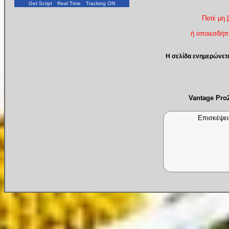
Get Script
Real Time
Tracking ON
Ποτέ μη 
ή οποιεσδήπο
Η σελίδα ενημερώνετ
Vantage Pr
Επισκέψει