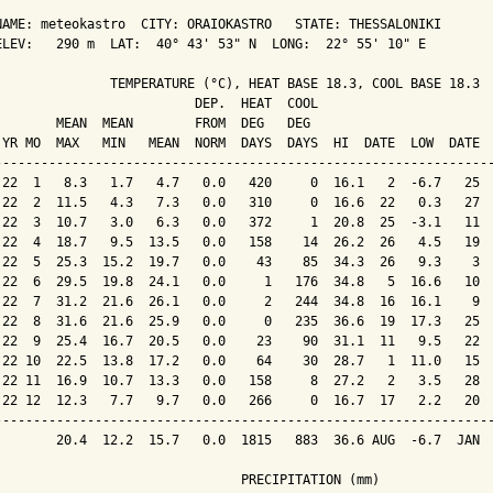
NAME: meteokastro  CITY: ORAIOKASTRO   STATE: THESSALONIKI  

ELEV:   290 m  LAT:  40° 43' 53" N  LONG:  22° 55' 10" E

               TEMPERATURE (°C), HEAT BASE 18.3, COOL BASE 18.3

                          DEP.  HEAT  COOL                       
        MEAN  MEAN        FROM  DEG   DEG                        
 YR MO  MAX   MIN   MEAN  NORM  DAYS  DAYS  HI  DATE  LOW  DATE  
-----------------------------------------------------------------
 22  1   8.3   1.7   4.7   0.0   420     0  16.1   2  -6.7   25  
 22  2  11.5   4.3   7.3   0.0   310     0  16.6  22   0.3   27  
 22  3  10.7   3.0   6.3   0.0   372     1  20.8  25  -3.1   11  
 22  4  18.7   9.5  13.5   0.0   158    14  26.2  26   4.5   19  
 22  5  25.3  15.2  19.7   0.0    43    85  34.3  26   9.3    3  
 22  6  29.5  19.8  24.1   0.0     1   176  34.8   5  16.6   10  
 22  7  31.2  21.6  26.1   0.0     2   244  34.8  16  16.1    9  
 22  8  31.6  21.6  25.9   0.0     0   235  36.6  19  17.3   25  
 22  9  25.4  16.7  20.5   0.0    23    90  31.1  11   9.5   22  
 22 10  22.5  13.8  17.2   0.0    64    30  28.7   1  11.0   15  
 22 11  16.9  10.7  13.3   0.0   158     8  27.2   2   3.5   28  
 22 12  12.3   7.7   9.7   0.0   266     0  16.7  17   2.2   20  
-----------------------------------------------------------------
        20.4  12.2  15.7   0.0  1815   883  36.6 AUG  -6.7  JAN  
                                PRECIPITATION (mm)
