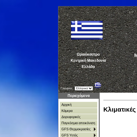
Ωραιόκαστρο
ΜΕ
Κεντρική Μακεδονία
Ελλάδα
Γλώσσα:
Περιεχόμενα
Αρχική
Κλιματικέ
Κάμερα
Δορυφορικές
Παγκόσμια απεικόνιση
GFS Θερμοκρασίες
GFS Υετός