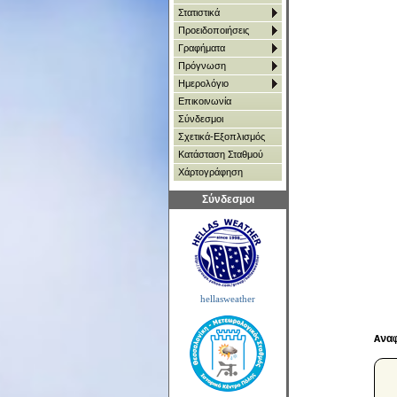
Στατιστικά
Προειδοποιήσεις
Γραφήματα
Πρόγνωση
Ημερολόγιο
Επικοινωνία
Σύνδεσμοι
Σχετικά-Εξοπλισμός
Κατάσταση Σταθμού
Χάρτoγράφηση
Σύνδεσμοι
hellasweather
Ανα