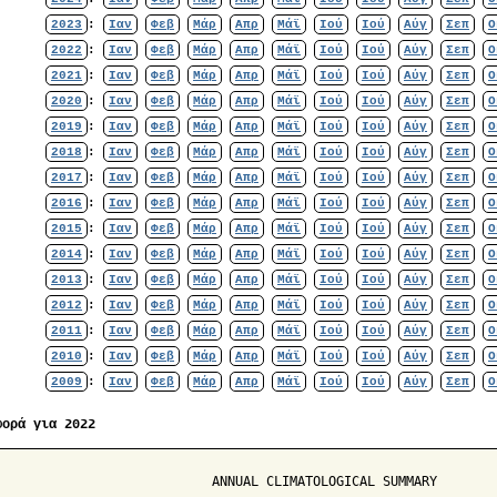
2023
:
Ιαν
Φεβ
Μάρ
Απρ
Μάϊ
Ιού
Ιού
Αύγ
Σεπ
Ο
2022
:
Ιαν
Φεβ
Μάρ
Απρ
Μάϊ
Ιού
Ιού
Αύγ
Σεπ
Ο
2021
:
Ιαν
Φεβ
Μάρ
Απρ
Μάϊ
Ιού
Ιού
Αύγ
Σεπ
Ο
2020
:
Ιαν
Φεβ
Μάρ
Απρ
Μάϊ
Ιού
Ιού
Αύγ
Σεπ
Ο
2019
:
Ιαν
Φεβ
Μάρ
Απρ
Μάϊ
Ιού
Ιού
Αύγ
Σεπ
Ο
2018
:
Ιαν
Φεβ
Μάρ
Απρ
Μάϊ
Ιού
Ιού
Αύγ
Σεπ
Ο
2017
:
Ιαν
Φεβ
Μάρ
Απρ
Μάϊ
Ιού
Ιού
Αύγ
Σεπ
Ο
2016
:
Ιαν
Φεβ
Μάρ
Απρ
Μάϊ
Ιού
Ιού
Αύγ
Σεπ
Ο
2015
:
Ιαν
Φεβ
Μάρ
Απρ
Μάϊ
Ιού
Ιού
Αύγ
Σεπ
Ο
2014
:
Ιαν
Φεβ
Μάρ
Απρ
Μάϊ
Ιού
Ιού
Αύγ
Σεπ
Ο
2013
:
Ιαν
Φεβ
Μάρ
Απρ
Μάϊ
Ιού
Ιού
Αύγ
Σεπ
Ο
2012
:
Ιαν
Φεβ
Μάρ
Απρ
Μάϊ
Ιού
Ιού
Αύγ
Σεπ
Ο
2011
:
Ιαν
Φεβ
Μάρ
Απρ
Μάϊ
Ιού
Ιού
Αύγ
Σεπ
Ο
2010
:
Ιαν
Φεβ
Μάρ
Απρ
Μάϊ
Ιού
Ιού
Αύγ
Σεπ
Ο
2009
:
Ιαν
Φεβ
Μάρ
Απρ
Μάϊ
Ιού
Ιού
Αύγ
Σεπ
Ο
φορά για 2022
                            ANNUAL CLIMATOLOGICAL SUMMARY
