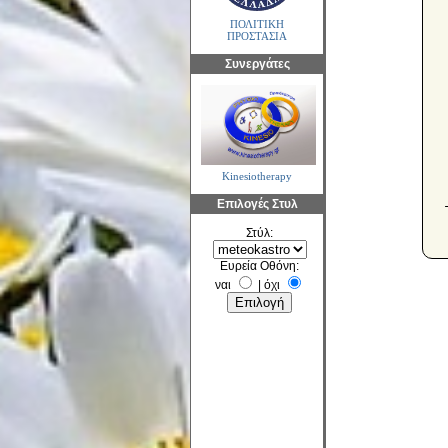
ΠΟΛΙΤΙΚΗ
ΠΡΟΣΤΑΣΙΑ
Συνεργάτες
Kinesiotherapy
Επιλογές Στυλ
Στύλ:
Ευρεία Οθόνη:
ναι
|
όχι