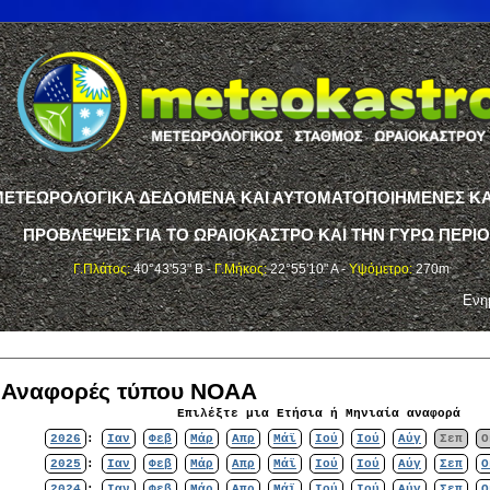
ΤΕΩΡΟΛΟΓΙΚΑ ΔΕΔΟΜΕΝΑ ΚΑΙ ΑΥΤΟΜΑΤΟΠΟΙΗΜΕΝΕΣ ΚΑ
ΠΡΟΒΛΕΨΕΙΣ ΓΙΑ ΤΟ ΩΡΑΙΟΚΑΣΤΡΟ ΚΑΙ ΤΗΝ ΓΥΡΩ ΠΕΡΙ
Γ.Πλάτος:
40°43'53" Β -
Γ.Μήκος:
22°55'10" Α -
Υψόμετρο:
270m
Ενη
ς Αναφορές τύπου NOAA
Επιλέξτε μια Ετήσια ή Μηνιαία αναφορά
2026
:
Ιαν
Φεβ
Μάρ
Απρ
Μάϊ
Ιού
Ιού
Αύγ
Σεπ
Ο
2025
:
Ιαν
Φεβ
Μάρ
Απρ
Μάϊ
Ιού
Ιού
Αύγ
Σεπ
Ο
2024
:
Ιαν
Φεβ
Μάρ
Απρ
Μάϊ
Ιού
Ιού
Αύγ
Σεπ
Ο