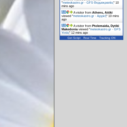
"
meteokastro.gr - GFS Θερμοκρασίες
"
10
mins ago
A visitor from
Athens, Attiki
viewed "
meteokastro.gr - Αρχική
"
10 mins
ago
A visitor from
Ptolemaida, Dytiki
Makedonia
viewed "
meteokastro.gr - GFS
Υετός
"
12 mins ago
Get Script
Real Time
Tracking ON