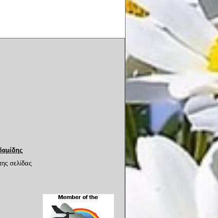
δαμίδης
της σελίδας