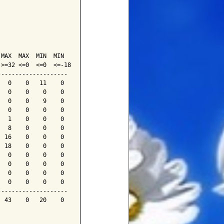
                   

MAX  MAX  MIN  MIN 

>=32 <=0  <=0  <=-18 

-------------------

  0    0   11    0

  0    0    0    0

  0    0    9    0

  0    0    0    0

  1    0    0    0

  8    0    0    0

 16    0    0    0

 18    0    0    0

  0    0    0    0

  0    0    0    0

  0    0    0    0

  0    0    0    0

-------------------

 43    0   20    0
