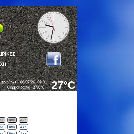
ΙΡΙΚΕΣ
ΟΧΗ
27°C
μερώθηκε
:
08/07/26
09:31
Θερμοκρασία:
27.0°C
κτ
Νοέ
Δεκ
κτ
Νοέ
Δεκ
κτ
Νοέ
Δεκ