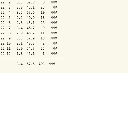
 22  2   5.3  62.8    8   NNW

 22  3   3.8  45.1   25    NW

 22  4   3.5  67.6   10   NNW

 22  5   2.2  49.9   18   NNW

 22  6   2.6  45.1   23   NNW

 22  7   3.4  46.7    9   NNW

 22  8   2.9  46.7   11   NNW

 22  9   3.3  57.9   18   NNW

 22 10   2.1  48.3    2    NW

 22 11   2.9  54.7   25    NW

 22 12   1.8  45.1    1   NNW

---------------------------------
