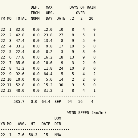
               DEP.   MAX        DAYS OF RAIN 

               FROM   OBS.          OVER

 YR MO  TOTAL  NORM   DAY  DATE  .2   2   20

---------------------------------------------

 22  1  32.0    0.0  12.0   10    8    4    0

 22  2  42.8    0.0  23.8   27    8    5    1

 22  3  47.4    0.0  13.4    8    9    5    0

 22  4  33.2    0.0   9.8   17   10    5    0

 22  5  22.4    0.0   8.2    3    9    3    0

 22  6  77.8    0.0  16.2   18   13    9    0

 22  7  35.6    0.0  18.6    9    3    2    0

 22  8  41.2    0.0  11.8   24   10    8    0

 22  9  92.6    0.0  64.4    5    5    4    2

 22 10  10.0    0.0   5.6   14    2    2    0

 22 11  52.8    0.0  15.2   30    9    5    0

 22 12  48.0    0.0  31.2    1    8    4    1

---------------------------------------------

       535.7   0.0  64.4  SEP   94   56    4

                                WIND SPEED (km/hr)

                          DOM

 YR MO   AVG.  HI   DATE  DIR

---------------------------------

 22  1   7.6  56.3   15   NNW
