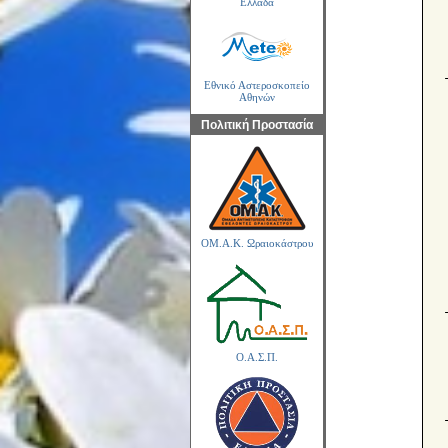
Ελλάδα
Εθνικό Αστεροσκοπείο
Αθηνών
Πολιτική Προστασία
ΟΜ.Α.Κ. Ωραιοκάστρου
Ο.Α.Σ.Π.