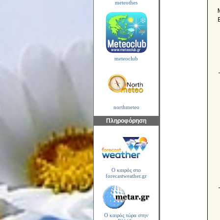
meteothes
meteoclub
northmeteo
Πληροφόρηση
Ο καιρός στο
forecastweather.gr
Ο καιρός τώρα στην