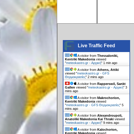
Live Traffic Feed
A visitor from
Thessaloniki,
Kentriki Makedonia
viewed
"
meteokastro.gr - Αρχική
"
1 min ago
A visitor from
Athens, Attiki
viewed "
meteokastro.gr - GFS
Θερμοκρασίες
"
2 mins ago
A visitor from
Rapperswil, Sankt
Gallen
viewed "
meteokastro.gr - Αρχική
"
3
mins ago
A visitor from
Makrochorion,
Kentriki Makedonia
viewed
"
meteokastro.gr - GFS Θερμοκρασίες
"
5
mins ago
A visitor from
Alexandroupoli,
Anatoliki Makedonia Kai Thraki
viewed
"
meteokastro.gr - Αρχική
"
9 mins ago
A visitor from
Kalochorion,
Kentriki Makedonia
viewed