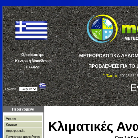
Ωραιόκαστρο
ΜΕΤΕΩΡΟΛΟΓΙΚΑ ΔΕΔΟΜΕ
Κεντρική Μακεδονία
ΠΡΟΒΛΕΨΕΙΣ ΓΙΑ ΤΟ 
Ελλάδα
Γ.Πλάτος:
40°43'53" 
Ε
Γλώσσα:
Περιεχόμενα
Αρχική
Κλιματικές Α
Κάμερα
Δορυφορικές
Παγκόσμια απεικόνιση