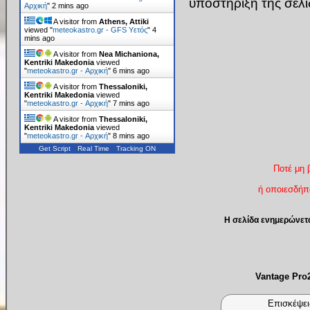
υποστήριξη της σελ
Αρχική
"
2 mins ago
A visitor from
Athens, Attiki
viewed "
meteokastro.gr - GFS Υετός
"
4
mins ago
A visitor from
Nea Michaniona,
Kentriki Makedonia
viewed
"
meteokastro.gr - Αρχική
"
6 mins ago
A visitor from
Thessaloniki,
Kentriki Makedonia
viewed
"
meteokastro.gr - Αρχική
"
7 mins ago
A visitor from
Thessaloniki,
Kentriki Makedonia
viewed
"
meteokastro.gr - Αρχική
"
8 mins ago
Get Script
Real Time
Tracking ON
Ποτέ μη 
ή οποιεσδήπο
Η σελίδα ενημερώνετ
Vantage Pr
Επισκέψει