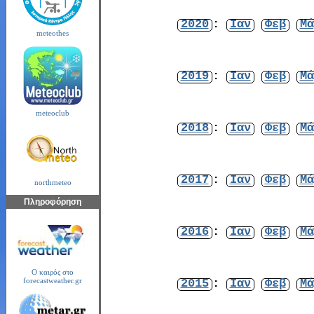
2020
:
Ιαν
Φεβ
Μά
meteothes
2019
:
Ιαν
Φεβ
Μά
meteoclub
2018
:
Ιαν
Φεβ
Μά
2017
:
Ιαν
Φεβ
Μά
northmeteo
Πληροφόρηση
2016
:
Ιαν
Φεβ
Μά
Ο καιρός στο
2015
:
Ιαν
Φεβ
Μά
forecastweather.gr