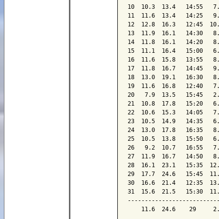
10  10.3  13.4   14:55   7.
11  11.6  13.4   14:25   9.
12  12.8  16.3   12:45  10.
13  11.9  16.1   14:30   8.
14  11.8  16.1   14:20   8.
15  11.1  16.4   15:00   6.
16  11.6  15.8   13:55   8.
17  11.8  16.7   14:45   9.
18  13.0  19.1   16:30   8.
19  11.6  16.8   12:40   7.
20   7.9  13.5   15:45   2.
21  10.8  17.8   15:20   6.
22  10.6  15.3   14:05   7.
23  10.5  14.9   14:35   6.
24  13.0  17.8   16:35   8.
25  10.5  13.8   15:50   6.
26   9.2  10.7   16:55   7.
27  11.9  16.7   14:50   8.
28  16.1  23.1   15:35  12.
29  17.7  24.6   15:45  11.
30  16.6  21.4   12:35  13.
31  15.6  21.5   15:30  11.
---------------------------
    11.6  24.6    29     2.