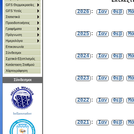
Επιλέξτ
GFS Θερμοκρασίες
2026
:
Ιαν
Φεβ
Μά
GFS Υετός
Στατιστικά
Προειδοποιήσεις
Γραφήματα
2025
:
Ιαν
Φεβ
Μά
Πρόγνωση
Ημερολόγιο
Επικοινωνία
Σύνδεσμοι
2024
:
Ιαν
Φεβ
Μά
Σχετικά-Εξοπλισμός
Κατάσταση Σταθμού
Χάρτoγράφηση
2023
:
Ιαν
Φεβ
Μά
Σύνδεσμοι
2022
:
Ιαν
Φεβ
Μά
hellasweather
2021
:
Ιαν
Φεβ
Μά