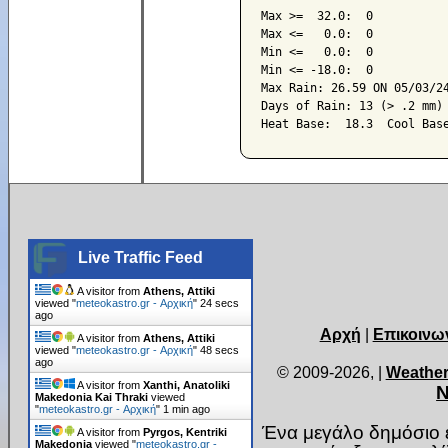
Max >=  32.0:  0

Max <=   0.0:  0

Min <=   0.0:  0

Min <= -18.0:  0

Max Rain: 26.59 ON 05/03/24
Days of Rain: 13 (> .2 mm) 
Live Traffic Feed
A visitor from
Athens, Attiki
viewed "
meteokastro.gr - Αρχική
"
25 secs
ago
Αρχή
|
Επικοινω
A visitor from
Athens, Attiki
viewed "
meteokastro.gr - Αρχική
"
49 secs
ago
© 2009-2026,
|
Weather
A visitor from
Xanthi, Anatoliki
Ν
Makedonia Kai Thraki
viewed
"
meteokastro.gr - Αρχική
"
1 min ago
Ένα μεγάλο δημόσιο ε
A visitor from
Pyrgos, Kentriki
Makedonia
viewed "
meteokastro.gr -