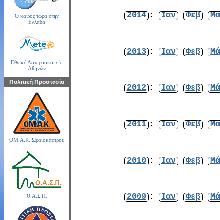
2014
:
Ιαν
Φεβ
Μά
Ο καιρός τώρα στην
Ελλάδα
2013
:
Ιαν
Φεβ
Μά
Εθνικό Αστεροσκοπείο
Αθηνών
Πολιτική Προστασία
2012
:
Ιαν
Φεβ
Μά
2011
:
Ιαν
Φεβ
Μά
ΟΜ.Α.Κ. Ωραιοκάστρου
2010
:
Ιαν
Φεβ
Μά
2009
:
Ιαν
Φεβ
Μά
Ο.Α.Σ.Π.