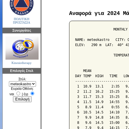
Αναφορά για 2024 Μ
ΠΟΛΙΤΙΚΗ
ΠΡΟΣΤΑΣΙΑ
                   MONTHLY 
Συνεργάτες
NAME: meteokastro   CITY: O
ELEV:   290 m  LAT:  40° 43
                   TEMPERAT
Kinesiotherapy
                           
Επιλογές Στυλ
    MEAN                   
DAY TEMP  HIGH   TIME   LOW
Στύλ:
---------------------------
 1  10.9  13.1    2:35   9.
Ευρεία Οθόνη:
 2  11.2  16.2   15:25   9.
ναι
|
όχι
 3  11.7  15.3   15:25   8.
 4  11.5  14.9   14:55   9.
 5   8.9  11.4    0:55   6.
 6  10.5  14.5   14:10   7.
 7   9.9  14.8   14:35   8.
 8   9.6  14.5   15:00   6.
 9   7.9   9.4   14:15   7.