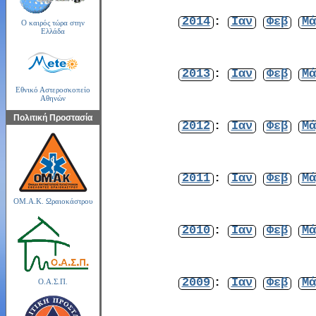
2014
:
Ιαν
Φεβ
Μά
Ο καιρός τώρα στην
Ελλάδα
2013
:
Ιαν
Φεβ
Μά
Εθνικό Αστεροσκοπείο
Αθηνών
Πολιτική Προστασία
2012
:
Ιαν
Φεβ
Μά
2011
:
Ιαν
Φεβ
Μά
ΟΜ.Α.Κ. Ωραιοκάστρου
2010
:
Ιαν
Φεβ
Μά
2009
:
Ιαν
Φεβ
Μά
Ο.Α.Σ.Π.