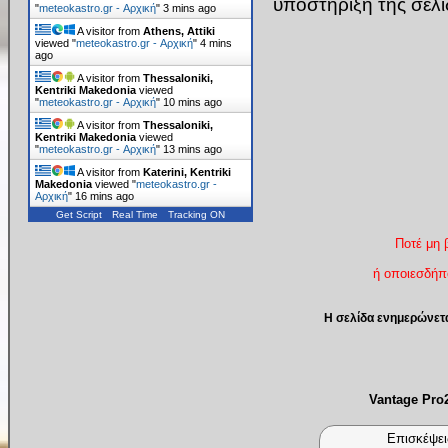
υποστήριξη της σελ
"
meteokastro.gr - Αρχική
"
3 mins ago
A visitor from
Athens, Attiki
viewed "
meteokastro.gr - Αρχική
"
4 mins
ago
A visitor from
Thessaloniki,
Kentriki Makedonia
viewed
"
meteokastro.gr - Αρχική
"
10 mins ago
A visitor from
Thessaloniki,
Kentriki Makedonia
viewed
"
meteokastro.gr - Αρχική
"
13 mins ago
A visitor from
Katerini, Kentriki
Makedonia
viewed "
meteokastro.gr -
Αρχική
"
16 mins ago
Get Script
Real Time
Tracking ON
Ποτέ μη 
ή οποιεσδήπο
Η σελίδα ενημερώνετ
Vantage Pr
Επισκέψει