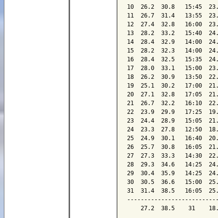
10  26.2  30.8   15:45  23.
11  26.7  31.4   13:55  23.
12  27.4  32.8   16:00  23.
13  28.2  33.2   15:40  24.
14  28.4  32.9   14:00  24.
15  28.2  32.3   14:00  24.
16  28.4  32.5   15:35  24.
17  28.0  33.1   15:00  23.
18  26.2  30.9   13:50  22.
19  25.1  30.2   17:00  21.
20  27.1  32.8   17:05  21.
21  26.7  32.2   16:10  22.
22  23.9  29.9   17:25  19.
23  24.4  28.9   15:05  21.
24  23.3  27.8   12:50  18.
25  24.9  30.1   16:40  20.
26  25.7  30.8   16:05  21.
27  27.3  33.3   14:30  22.
28  29.3  34.6   14:25  24.
29  30.4  35.9   14:25  24.
30  30.5  36.6   15:00  25.
31  31.4  38.5   16:05  25.
---------------------------
    27.2  38.5    31    18.