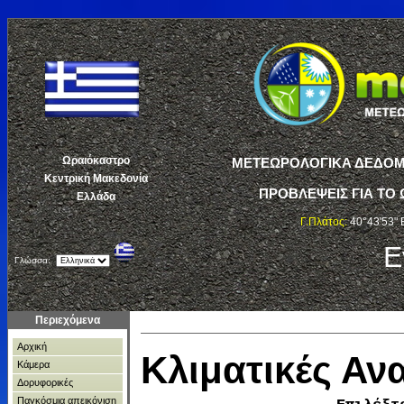
Ωραιόκαστρο
ΜΕΤΕΩΡΟΛΟΓΙΚΑ ΔΕΔΟΜΕ
Κεντρική Μακεδονία
ΠΡΟΒΛΕΨΕΙΣ ΓΙΑ ΤΟ 
Ελλάδα
Γ.Πλάτος:
40°43'53" 
Ε
Γλώσσα:
Περιεχόμενα
Αρχική
Κλιματικές Α
Κάμερα
Δορυφορικές
Παγκόσμια απεικόνιση