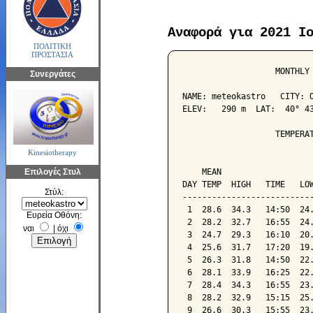
Αναφορά για 2021 Ι
ΠΟΛΙΤΙΚΗ
ΠΡΟΣΤΑΣΙΑ
                   MONTHLY 
Συνεργάτες
NAME: meteokastro   CITY: O
ELEV:   290 m  LAT:  40° 43
                   TEMPERAT
Kinesiotherapy
                           
Επιλογές Στυλ
    MEAN                   
DAY TEMP  HIGH   TIME   LOW
Στύλ:
---------------------------
 1  28.6  34.3   14:50  24.
Ευρεία Οθόνη:
 2  28.2  32.7   16:55  24.
ναι
|
όχι
 3  24.7  29.3   16:10  20.
 4  25.6  31.7   17:20  19.
 5  26.3  31.8   14:50  22.
 6  28.1  33.9   16:25  22.
 7  28.4  34.3   16:55  23.
 8  28.2  32.9   15:15  25.
 9  26.6  30.3   15:55  23.