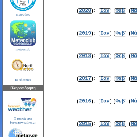
2020
:
Ιαν
Φεβ
Μά
meteothes
2019
:
Ιαν
Φεβ
Μά
meteoclub
2018
:
Ιαν
Φεβ
Μά
2017
:
Ιαν
Φεβ
Μά
northmeteo
Πληροφόρηση
2016
:
Ιαν
Φεβ
Μά
Ο καιρός στο
2015
:
Ιαν
Φεβ
Μά
forecastweather.gr