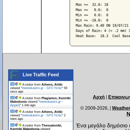
Max >=  32.0: 18

Max <=   0.0:  0

Min <=   0.0:  0

Min <= -18.0:  0

Max Rain: 9.40 ON 19/07/21

Days of Rain: 4 (> .2 mm) 3
Live Traffic Feed
A visitor from
Athens, Attiki
viewed "
meteokastro.gr - GFS Υετός
"
1 min
ago
Αρχή
|
Επικοινω
A visitor from
Plagiarion, Kentriki
Makedonia
viewed "
meteokastro.gr -
Αρχική
"
1 min ago
© 2009-2026,
|
Weather
A visitor from
Athens, Attiki
Ν
viewed "
meteokastro.gr - GFS Υετός
"
2
mins ago
Ένα μεγάλο δημόσιο ε
A visitor from
Thessaloniki,
Kentriki Makedonia
viewed