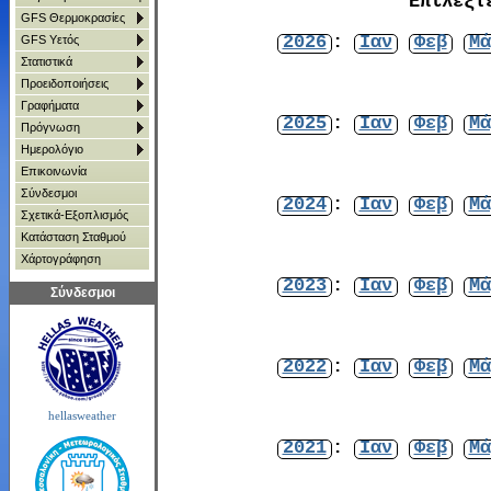
Επιλέξτ
GFS Θερμοκρασίες
2026
:
Ιαν
Φεβ
Μά
GFS Υετός
Στατιστικά
Προειδοποιήσεις
Γραφήματα
2025
:
Ιαν
Φεβ
Μά
Πρόγνωση
Ημερολόγιο
Επικοινωνία
Σύνδεσμοι
2024
:
Ιαν
Φεβ
Μά
Σχετικά-Εξοπλισμός
Κατάσταση Σταθμού
Χάρτoγράφηση
2023
:
Ιαν
Φεβ
Μά
Σύνδεσμοι
2022
:
Ιαν
Φεβ
Μά
hellasweather
2021
:
Ιαν
Φεβ
Μά