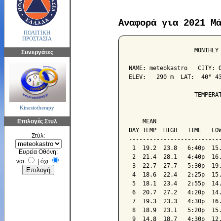
Αναφορά για 2021 Μ
ΠΟΛΙΤΙΚΗ
ΠΡΟΣΤΑΣΙΑ
                   MONTHLY 
Συνεργάτες
NAME: meteokastro   CITY: O
ELEV:   290 m  LAT:  40° 43
                   TEMPERAT
Kinesiotherapy
                           
Επιλογές Στυλ
    MEAN                   
DAY TEMP  HIGH   TIME   LOW
Στύλ:
---------------------------
 1  19.2  23.8   6:40p  15.
Ευρεία Οθόνη:
 2  21.4  28.1   4:40p  16.
ναι
|
όχι
 3  22.7  27.7   5:30p  19.
 4  18.6  22.4   2:25p  15.
 5  18.1  23.4   2:55p  14.
 6  20.7  27.2   4:20p  14.
 7  19.3  23.3   4:30p  16.
 8  18.9  23.1   5:20p  15.
 9  14.8  18.7   4:30p  12.