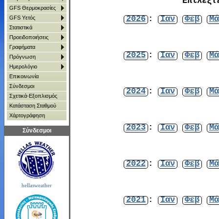
Επιλέξτ
GFS Θερμοκρασίες
2026
:
Ιαν
Φεβ
Μά
GFS Υετός
Στατιστικά
Προειδοποιήσεις
Γραφήματα
2025
:
Ιαν
Φεβ
Μά
Πρόγνωση
Ημερολόγιο
Επικοινωνία
Σύνδεσμοι
2024
:
Ιαν
Φεβ
Μά
Σχετικά-Εξοπλισμός
Κατάσταση Σταθμού
Χάρτoγράφηση
2023
:
Ιαν
Φεβ
Μά
Σύνδεσμοι
2022
:
Ιαν
Φεβ
Μά
hellasweather
2021
:
Ιαν
Φεβ
Μά