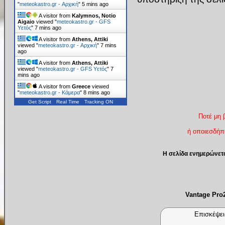
"
meteokastro.gr - Αρχική
"
5 mins ago
A visitor from
Kalymnos, Notio
Aigaio
viewed "
meteokastro.gr - GFS
Υετός
"
7 mins ago
A visitor from
Athens, Attiki
viewed "
meteokastro.gr - Αρχική
"
7 mins
ago
A visitor from
Athens, Attiki
viewed "
meteokastro.gr - GFS Υετός
"
7
mins ago
A visitor from
Greece
viewed
"
meteokastro.gr - Κάμερα
"
8 mins ago
Get Script
Real Time
Tracking ON
Ποτέ μη 
ή οποιεσδήπο
Η σελίδα ενημερώνετ
Vantage Pr
Επισκέψει