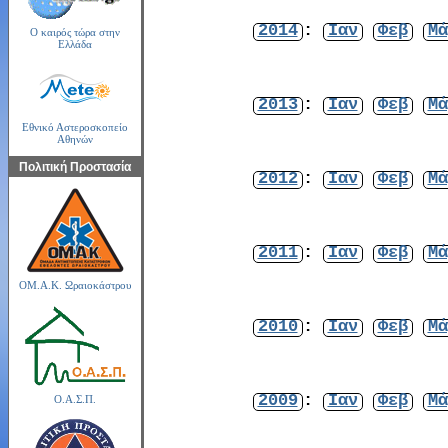
2014
:
Ιαν
Φεβ
Μά
Ο καιρός τώρα στην
Ελλάδα
2013
:
Ιαν
Φεβ
Μά
Εθνικό Αστεροσκοπείο
Αθηνών
Πολιτική Προστασία
2012
:
Ιαν
Φεβ
Μά
2011
:
Ιαν
Φεβ
Μά
ΟΜ.Α.Κ. Ωραιοκάστρου
2010
:
Ιαν
Φεβ
Μά
2009
:
Ιαν
Φεβ
Μά
Ο.Α.Σ.Π.