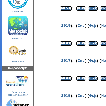
2020
:
Ιαν
Φεβ
Μά
meteothes
2019
:
Ιαν
Φεβ
Μά
meteoclub
2018
:
Ιαν
Φεβ
Μά
2017
:
Ιαν
Φεβ
Μά
northmeteo
Πληροφόρηση
2016
:
Ιαν
Φεβ
Μά
Ο καιρός στο
2015
:
Ιαν
Φεβ
Μά
forecastweather.gr