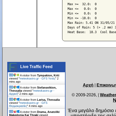
Max >=  32.0:  0

Max <=   0.0:  0

Min <=   0.0:  0

Min <= -18.0:  0

Max Rain: 5.41 ON 31/05/21

Days of Rain: 5 (> .2 mm) 3
Live Traffic Feed
A visitor from
Tympakion, Kriti
viewed "
meteokastro.gr - GFS Υετός
"
2
mins ago
Αρχή
|
Επικοινω
A visitor from
Stefanavikion,
Thessalia
viewed "
meteokastro.gr -
Αρχική
"
2 mins ago
© 2009-2026,
|
Weather
Ν
A visitor from
Larisa, Thessalia
viewed "
meteokastro.gr - GFS
Θερμοκρασίες
"
4 mins ago
Ένα μεγάλο δημόσιο ε
A visitor from
Drama, Anatoliki
υποστήριξη της σελ
Makedonia Kai Thraki
viewed