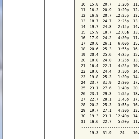
10  15.8  20.7   1:20p  11.
11  16.3  20.9   3:20p  12.
12  16.8  20.7  12:25p  13.
13  18.7  24.7   2:25p  13.
14  19.7  24.8   2:15p  14.
15  15.9  18.7  12:05a  13.
16  17.9  24.2   4:30p  11.
17  20.6  26.1   6:00p  15.
18  20.6  25.3   3:55p  16.
19  20.4  25.6   4:35p  15.
20  18.8  24.8   3:25p  13.
21  16.4  22.1   4:25p  10.
22  18.6  24.4   3:30p  14.
23  19.8  25.3   1:30p  14.
24  23.7  31.9   2:30p  17.
25  23.1  27.6   1:40p  20.
26  23.1  29.3   1:55p  18.
27  22.7  28.1   1:45p  17.
28  20.2  25.3   3:55p  16.
29  19.7  27.1   4:30p  13.
30  19.3  23.1  12:40p  14.
31  16.6  22.7   5:20p  11.
---------------------------
    19.3  31.9    24    10.