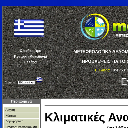
Ωραιόκαστρο
ΜΕΤΕΩΡΟΛΟΓΙΚΑ ΔΕΔΟΜΕ
Κεντρική Μακεδονία
ΠΡΟΒΛΕΨΕΙΣ ΓΙΑ ΤΟ 
Ελλάδα
Γ.Πλάτος:
40°43'53" 
Ε
Γλώσσα:
Περιεχόμενα
Αρχική
Κλιματικές Α
Κάμερα
Δορυφορικές
Παγκόσμια απεικόνιση