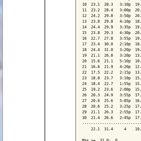
10  23.1  28.3   3:10p  19.
11  23.2  28.4   3:00p  20.
12  24.2  29.8   3:50p  20.
13  23.8  29.8   4:10p  18.
14  24.4  29.9   3:35p  19.
15  23.8  29.3   4:30p  20.
16  22.7  27.8   3:55p  19.
17  23.4  30.0   2:10p  18.
18  24.4  31.0   3:20p  19.
19  21.1  26.8   3:20p  13.
20  15.6  21.1   5:10p  10.
21  16.6  21.9   4:20p  12.
22  17.5  22.2   2:15p  13.
23  18.8  23.7   3:10p  15.
24  18.4  22.7   1:55p  15.
25  19.2  23.6   2:00p  15.
26  20.3  24.9   3:55p  17.
27  20.6  25.6   5:05p  16.
28  20.6  25.2   3:25p  17.
29  21.1  26.3   2:55p  17.
30  21.4  26.6   2:45p  17.
---------------------------
    22.1  31.4     4    10.
Max >=  32.0:  0
