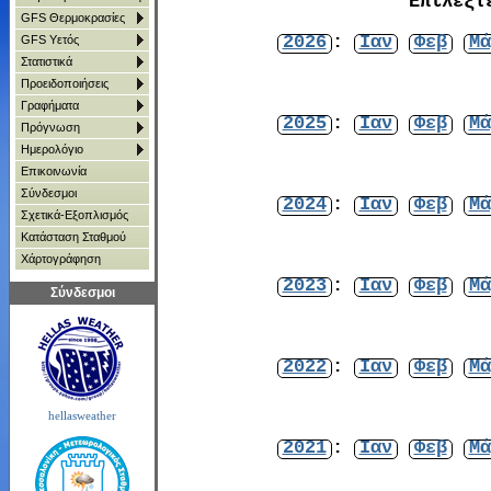
Επιλέξτ
GFS Θερμοκρασίες
2026
:
Ιαν
Φεβ
Μά
GFS Υετός
Στατιστικά
Προειδοποιήσεις
Γραφήματα
2025
:
Ιαν
Φεβ
Μά
Πρόγνωση
Ημερολόγιο
Επικοινωνία
Σύνδεσμοι
2024
:
Ιαν
Φεβ
Μά
Σχετικά-Εξοπλισμός
Κατάσταση Σταθμού
Χάρτoγράφηση
2023
:
Ιαν
Φεβ
Μά
Σύνδεσμοι
2022
:
Ιαν
Φεβ
Μά
hellasweather
2021
:
Ιαν
Φεβ
Μά