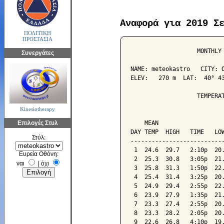
Αναφορά για 2019 Σ
ΠΟΛΙΤΙΚΗ
ΠΡΟΣΤΑΣΙΑ
                   MONTHLY 
Συνεργάτες
NAME: meteokastro   CITY: O
ELEV:   270 m  LAT:  40° 43
                   TEMPERAT
Kinesiotherapy
                           
Επιλογές Στυλ
    MEAN                   
DAY TEMP  HIGH   TIME   LOW
Στύλ:
---------------------------
 1  24.6  29.7   2:10p  20.
Ευρεία Οθόνη:
 2  25.3  30.8   3:05p  21.
ναι
|
όχι
 3  25.8  31.3   1:50p  22.
 4  25.4  31.4   3:25p  20.
 5  24.9  29.4   2:55p  22.
 6  23.9  27.9   1:35p  21.
 7  23.3  27.4   2:55p  20.
 8  23.3  28.2   2:05p  20.
 9  22.6  26.8   4:10p  19.