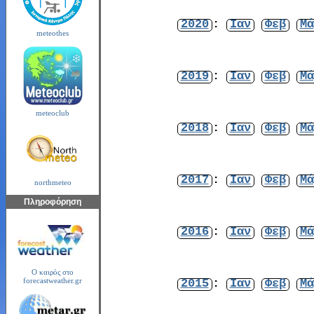
2020
:
Ιαν
Φεβ
Μά
meteothes
2019
:
Ιαν
Φεβ
Μά
meteoclub
2018
:
Ιαν
Φεβ
Μά
2017
:
Ιαν
Φεβ
Μά
northmeteo
Πληροφόρηση
2016
:
Ιαν
Φεβ
Μά
Ο καιρός στο
2015
:
Ιαν
Φεβ
Μά
forecastweather.gr