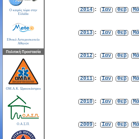
2014
:
Ιαν
Φεβ
Μά
Ο καιρός τώρα στην
Ελλάδα
2013
:
Ιαν
Φεβ
Μά
Εθνικό Αστεροσκοπείο
Αθηνών
Πολιτική Προστασία
2012
:
Ιαν
Φεβ
Μά
2011
:
Ιαν
Φεβ
Μά
ΟΜ.Α.Κ. Ωραιοκάστρου
2010
:
Ιαν
Φεβ
Μά
2009
:
Ιαν
Φεβ
Μά
Ο.Α.Σ.Π.