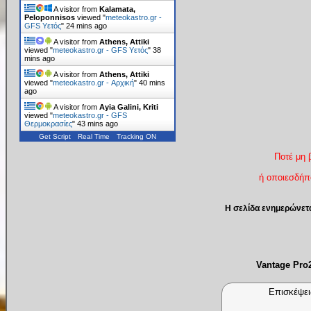
A visitor from
Kalamata,
Peloponnisos
viewed "
meteokastro.gr -
GFS Υετός
"
24 mins ago
A visitor from
Athens, Attiki
viewed "
meteokastro.gr - GFS Υετός
"
38
mins ago
A visitor from
Athens, Attiki
viewed "
meteokastro.gr - Αρχική
"
40 mins
ago
A visitor from
Ayia Galini, Kriti
viewed "
meteokastro.gr - GFS
Θερμοκρασίες
"
43 mins ago
Get Script
Real Time
Tracking ON
Ποτέ μη 
ή οποιεσδήπο
Η σελίδα ενημερώνετ
Vantage Pr
Επισκέψει