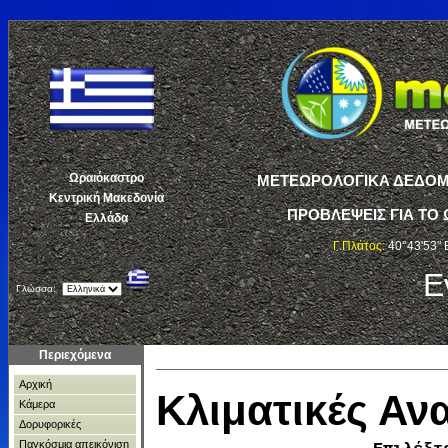
Ωραιόκαστρο
ΜΕΤΕΩΡΟΛΟΓΙΚΑ ΔΕΔΟΜΕ
Κεντρική Μακεδονία
ΠΡΟΒΛΕΨΕΙΣ ΓΙΑ ΤΟ 
Ελλάδα
Γ.Πλάτος:
40°43'53" 
Ε
Γλώσσα:
Περιεχόμενα
Αρχική
Κλιματικές Α
Κάμερα
Δορυφορικές
Παγκόσμια απεικόνιση