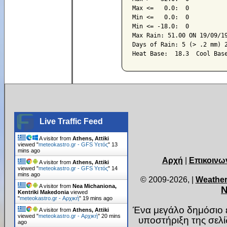
Max <=   0.0:  0

Min <=   0.0:  0

Min <= -18.0:  0

Max Rain: 51.00 ON 19/09/19
Days of Rain: 5 (> .2 mm) 2
Live Traffic Feed
A visitor from
Athens, Attiki
viewed "
meteokastro.gr - GFS Υετός
"
14
mins ago
Αρχή
|
Επικοινω
A visitor from
Athens, Attiki
viewed "
meteokastro.gr - GFS Υετός
"
14
mins ago
© 2009-2026,
|
Weather
A visitor from
Nea Michaniona,
Ν
Kentriki Makedonia
viewed
"
meteokastro.gr - Αρχική
"
19 mins ago
Ένα μεγάλο δημόσιο ε
A visitor from
Athens, Attiki
viewed "
meteokastro.gr - Αρχική
"
20 mins
υποστήριξη της σελ
ago