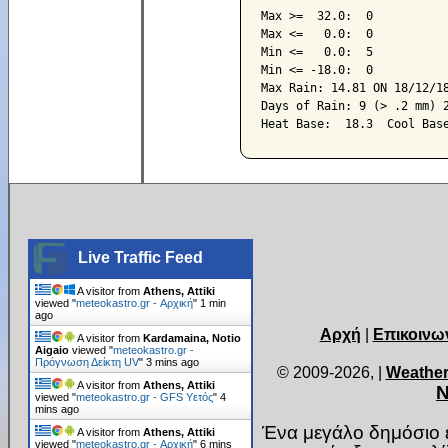
Max >=  32.0:  0

Max <=   0.0:  0

Min <=   0.0:  5

Min <= -18.0:  0

Max Rain: 14.81 ON 18/12/18
Days of Rain: 9 (> .2 mm) 2
Live Traffic Feed
A visitor from
Athens, Attiki
viewed "
meteokastro.gr - Αρχική
"
1 min
ago
Αρχή
|
Επικοινω
A visitor from
Kardamaina, Notio
Aigaio
viewed "
meteokastro.gr -
Πρόγνωση Δείκτη UV
"
3 mins ago
© 2009-2026,
|
Weather
A visitor from
Athens, Attiki
Ν
viewed "
meteokastro.gr - GFS Υετός
"
4
mins ago
Ένα μεγάλο δημόσιο ε
A visitor from
Athens, Attiki
viewed "
meteokastro.gr - Αρχική
"
6 mins