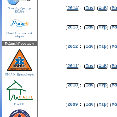
2014
:
Ιαν
Φεβ
Μά
Ο καιρός τώρα στην
Ελλάδα
2013
:
Ιαν
Φεβ
Μά
Εθνικό Αστεροσκοπείο
Αθηνών
Πολιτική Προστασία
2012
:
Ιαν
Φεβ
Μά
2011
:
Ιαν
Φεβ
Μά
ΟΜ.Α.Κ. Ωραιοκάστρου
2010
:
Ιαν
Φεβ
Μά
2009
:
Ιαν
Φεβ
Μά
Ο.Α.Σ.Π.