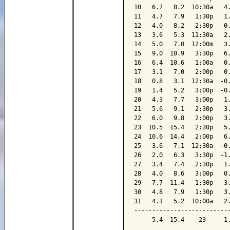
10   6.7   8.2  10:30a   4.
11   4.7   7.9   1:30p   1.
12   4.0   8.2   2:30p   0.
13   3.6   5.3  11:30a   2.
14   5.0   7.0  12:00m   3.
15   9.0  10.9   3:30p   6.
16   6.4  10.6   1:00a   0.
17   3.1   7.0   2:00p   0.
18   0.8   3.1  12:30a  -0.
19   1.4   5.2   3:00p  -0.
20   4.3   7.7   3:00p   1.
21   5.6   9.1   2:30p   3.
22   6.0   9.8   2:00p   3.
23  10.5  15.4   2:30p   5.
24  10.6  14.4   2:00p   6.
25   3.6   7.1  12:30a  -0.
26   2.0   6.3   3:30p  -1.
27   3.4   7.4   2:30p   1.
28   4.0   8.6   3:00p   0.
29   7.7  11.4   1:30p   3.
30   4.8   7.9   1:30p   3.
31   4.1   5.2  10:00a   2.
---------------------------
     5.4  15.4    23    -1.