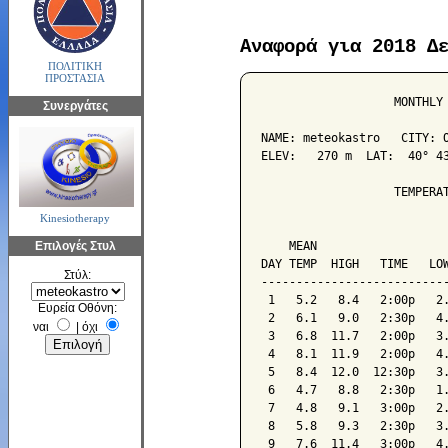
Αναφορά για 2018 Δ
ΠΟΛΙΤΙΚΗ
ΠΡΟΣΤΑΣΙΑ
                   MONTHLY 
Συνεργάτες
NAME: meteokastro   CITY: O
ELEV:   270 m  LAT:  40° 43
                   TEMPERAT
Kinesiotherapy
                           
Επιλογές Στυλ
    MEAN                   
DAY TEMP  HIGH   TIME   LOW
Στύλ:
---------------------------
 1   5.2   8.4   2:00p   2.
Ευρεία Οθόνη:
 2   6.1   9.0   2:30p   4.
ναι
|
όχι
 3   6.8  11.7   2:00p   3.
 4   8.1  11.9   2:00p   4.
 5   8.4  12.0  12:30p   3.
 6   4.7   8.8   2:30p   1.
 7   4.8   9.1   3:00p   2.
 8   5.8   9.3   2:30p   3.
 9   7.6  11.4   3:00p   4.