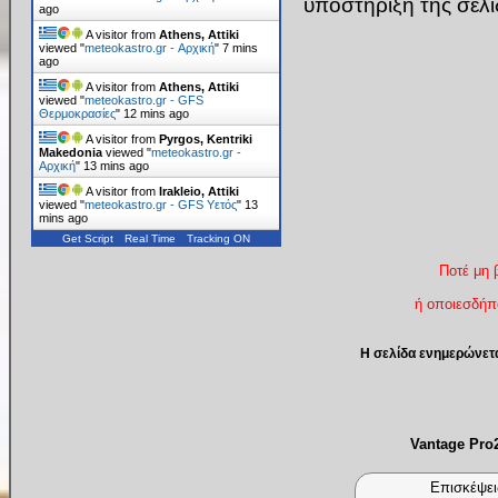
υποστήριξη της σελ
ago
A visitor from
Athens, Attiki
viewed "
meteokastro.gr - Αρχική
"
7 mins
ago
A visitor from
Athens, Attiki
viewed "
meteokastro.gr - GFS
Θερμοκρασίες
"
12 mins ago
A visitor from
Pyrgos, Kentriki
Makedonia
viewed "
meteokastro.gr -
Αρχική
"
13 mins ago
A visitor from
Irakleio, Attiki
viewed "
meteokastro.gr - GFS Υετός
"
13
mins ago
Get Script
Real Time
Tracking ON
Ποτέ μη 
ή οποιεσδήπο
Η σελίδα ενημερώνετ
Vantage Pr
Επισκέψει