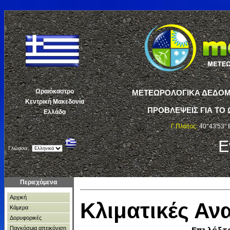
Ωραιόκαστρο
ΜΕΤΕΩΡΟΛΟΓΙΚΑ ΔΕΔΟΜΕ
Κεντρική Μακεδονία
ΠΡΟΒΛΕΨΕΙΣ ΓΙΑ ΤΟ 
Ελλάδα
Γ.Πλάτος:
40°43'53" 
Ε
Γλώσσα:
Περιεχόμενα
Αρχική
Κλιματικές Α
Κάμερα
Δορυφορικές
Παγκόσμια απεικόνιση