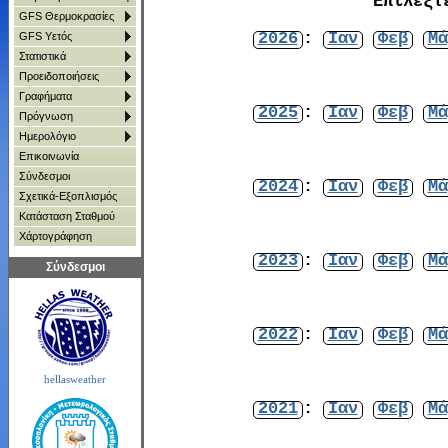
Επιλέξτ
GFS Θερμοκρασίες
2026
:
Ιαν
Φεβ
Μά
GFS Υετός
Στατιστικά
Προειδοποιήσεις
Γραφήματα
2025
:
Ιαν
Φεβ
Μά
Πρόγνωση
Ημερολόγιο
Επικοινωνία
Σύνδεσμοι
2024
:
Ιαν
Φεβ
Μά
Σχετικά-Εξοπλισμός
Κατάσταση Σταθμού
Χάρτoγράφηση
2023
:
Ιαν
Φεβ
Μά
Σύνδεσμοι
2022
:
Ιαν
Φεβ
Μά
hellasweather
2021
:
Ιαν
Φεβ
Μά