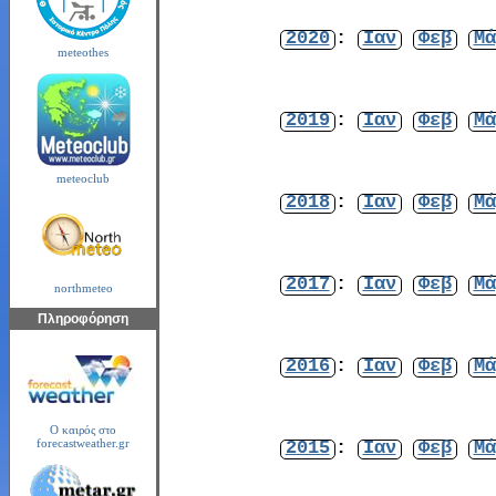
2020
:
Ιαν
Φεβ
Μά
meteothes
2019
:
Ιαν
Φεβ
Μά
meteoclub
2018
:
Ιαν
Φεβ
Μά
2017
:
Ιαν
Φεβ
Μά
northmeteo
Πληροφόρηση
2016
:
Ιαν
Φεβ
Μά
Ο καιρός στο
2015
:
Ιαν
Φεβ
Μά
forecastweather.gr