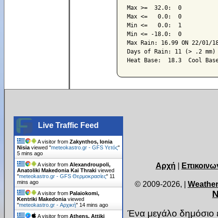
Max >=  32.0:  0

Max <=   0.0:  0

Min <=   0.0:  1

Min <= -18.0:  0

Max Rain: 16.99 ON 22/01/18
Days of Rain: 11 (> .2 mm) 
Live Traffic Feed
A visitor from
Zakynthos, Ionia
Nisia
viewed "
meteokastro.gr - GFS Υετός
"
5 mins ago
Αρχή
|
Επικοινω
A visitor from
Alexandroupoli,
Anatoliki Makedonia Kai Thraki
viewed
"
meteokastro.gr - GFS Θερμοκρασίες
"
11
mins ago
© 2009-2026,
|
Weather
Ν
A visitor from
Palaiokomi,
Kentriki Makedonia
viewed
"
meteokastro.gr - Αρχική
"
14 mins ago
Ένα μεγάλο δημόσιο ε
A visitor from
Athens, Attiki