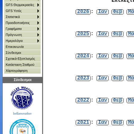
Επιλέξτ
GFS Θερμοκρασίες
2026
:
Ιαν
Φεβ
Μά
GFS Υετός
Στατιστικά
Προειδοποιήσεις
Γραφήματα
2025
:
Ιαν
Φεβ
Μά
Πρόγνωση
Ημερολόγιο
Επικοινωνία
Σύνδεσμοι
2024
:
Ιαν
Φεβ
Μά
Σχετικά-Εξοπλισμός
Κατάσταση Σταθμού
Χάρτoγράφηση
2023
:
Ιαν
Φεβ
Μά
Σύνδεσμοι
2022
:
Ιαν
Φεβ
Μά
hellasweather
2021
:
Ιαν
Φεβ
Μά