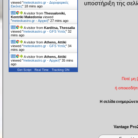
υποστήριξη της σελ
viewed "
meteokastro.gr - Δορυφορικές
Εικόνες
"
18 mins ago
A visitor from
Thessaloniki,
Kentriki Makedonia
viewed
"
meteokastro.gr - Αρχική
"
27 mins ago
A visitor from
Karditsa, Thessalia
viewed "
meteokastro.gr - GFS Υετός
"
32
mins ago
A visitor from
Athens, Attiki
viewed "
meteokastro.gr - GFS Υετός
"
34
mins ago
A visitor from
Athens, Attiki
viewed "
meteokastro.gr - Αρχική
"
35 mins
ago
Get Script
Real Time
Tracking ON
Ποτέ μη 
ή οποιεσδήπο
Η σελίδα ενημερώνετ
Vantage Pr