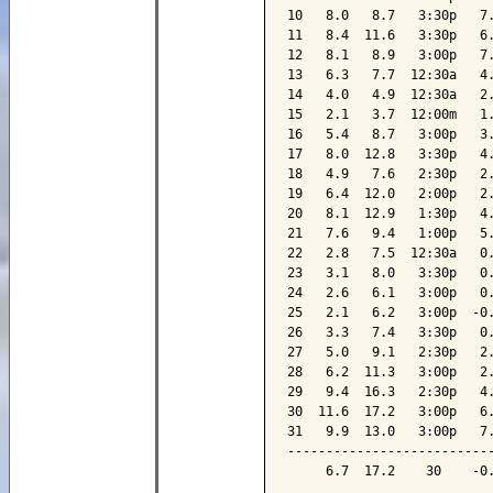
10   8.0   8.7   3:30p   7.
11   8.4  11.6   3:30p   6.
12   8.1   8.9   3:00p   7.
13   6.3   7.7  12:30a   4.
14   4.0   4.9  12:30a   2.
15   2.1   3.7  12:00m   1.
16   5.4   8.7   3:00p   3.
17   8.0  12.8   3:30p   4.
18   4.9   7.6   2:30p   2.
19   6.4  12.0   2:00p   2.
20   8.1  12.9   1:30p   4.
21   7.6   9.4   1:00p   5.
22   2.8   7.5  12:30a   0.
23   3.1   8.0   3:30p   0.
24   2.6   6.1   3:00p   0.
25   2.1   6.2   3:00p  -0.
26   3.3   7.4   3:30p   0.
27   5.0   9.1   2:30p   2.
28   6.2  11.3   3:00p   2.
29   9.4  16.3   2:30p   4.
30  11.6  17.2   3:00p   6.
31   9.9  13.0   3:00p   7.
---------------------------
     6.7  17.2    30    -0.