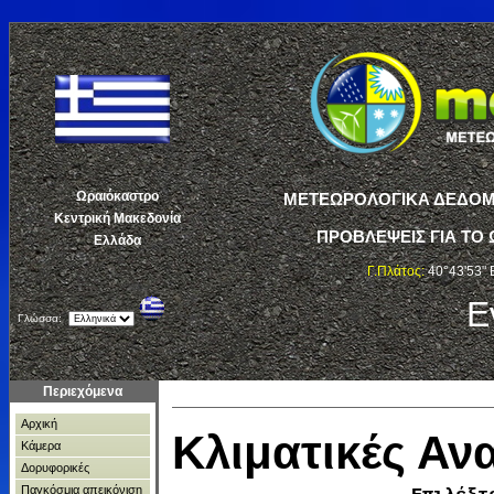
Ωραιόκαστρο
ΜΕΤΕΩΡΟΛΟΓΙΚΑ ΔΕΔΟΜΕ
Κεντρική Μακεδονία
ΠΡΟΒΛΕΨΕΙΣ ΓΙΑ ΤΟ 
Ελλάδα
Γ.Πλάτος:
40°43'53" 
Ε
Γλώσσα:
Περιεχόμενα
Αρχική
Κλιματικές Α
Κάμερα
Δορυφορικές
Παγκόσμια απεικόνιση