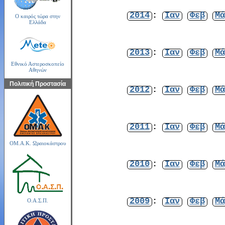
2014
:
Ιαν
Φεβ
Μά
Ο καιρός τώρα στην
Ελλάδα
2013
:
Ιαν
Φεβ
Μά
Εθνικό Αστεροσκοπείο
Αθηνών
Πολιτική Προστασία
2012
:
Ιαν
Φεβ
Μά
2011
:
Ιαν
Φεβ
Μά
ΟΜ.Α.Κ. Ωραιοκάστρου
2010
:
Ιαν
Φεβ
Μά
2009
:
Ιαν
Φεβ
Μά
Ο.Α.Σ.Π.