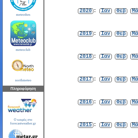
2020
:
Ιαν
Φεβ
Μά
meteothes
2019
:
Ιαν
Φεβ
Μά
meteoclub
2018
:
Ιαν
Φεβ
Μά
2017
:
Ιαν
Φεβ
Μά
northmeteo
Πληροφόρηση
2016
:
Ιαν
Φεβ
Μά
Ο καιρός στο
2015
:
Ιαν
Φεβ
Μά
forecastweather.gr