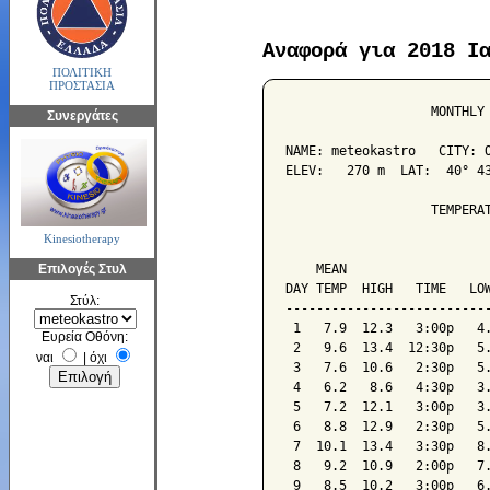
Αναφορά για 2018 Ι
ΠΟΛΙΤΙΚΗ
ΠΡΟΣΤΑΣΙΑ
                   MONTHLY 
Συνεργάτες
NAME: meteokastro   CITY: O
ELEV:   270 m  LAT:  40° 43
                   TEMPERAT
Kinesiotherapy
                           
Επιλογές Στυλ
    MEAN                   
DAY TEMP  HIGH   TIME   LOW
Στύλ:
---------------------------
 1   7.9  12.3   3:00p   4.
Ευρεία Οθόνη:
 2   9.6  13.4  12:30p   5.
ναι
|
όχι
 3   7.6  10.6   2:30p   5.
 4   6.2   8.6   4:30p   3.
 5   7.2  12.1   3:00p   3.
 6   8.8  12.9   2:30p   5.
 7  10.1  13.4   3:30p   8.
 8   9.2  10.9   2:00p   7.
 9   8.5  10.2   3:00p   6.