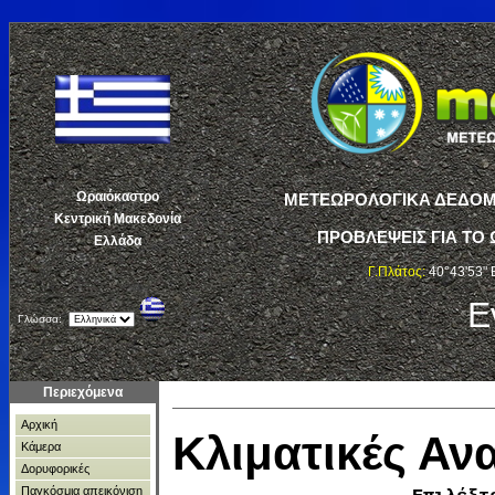
Ωραιόκαστρο
ΜΕΤΕΩΡΟΛΟΓΙΚΑ ΔΕΔΟΜΕ
Κεντρική Μακεδονία
ΠΡΟΒΛΕΨΕΙΣ ΓΙΑ ΤΟ 
Ελλάδα
Γ.Πλάτος:
40°43'53" 
Ε
Γλώσσα:
Περιεχόμενα
Αρχική
Κλιματικές Α
Κάμερα
Δορυφορικές
Παγκόσμια απεικόνιση