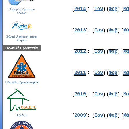
2014
:
Ιαν
Φεβ
Μά
Ο καιρός τώρα στην
Ελλάδα
2013
:
Ιαν
Φεβ
Μά
Εθνικό Αστεροσκοπείο
Αθηνών
Πολιτική Προστασία
2012
:
Ιαν
Φεβ
Μά
2011
:
Ιαν
Φεβ
Μά
ΟΜ.Α.Κ. Ωραιοκάστρου
2010
:
Ιαν
Φεβ
Μά
2009
:
Ιαν
Φεβ
Μά
Ο.Α.Σ.Π.