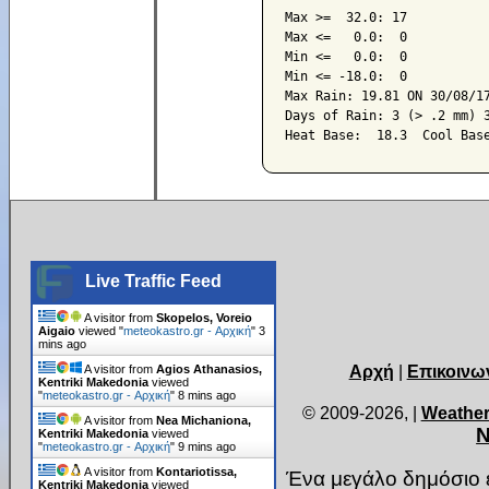
Max >=  32.0: 17

Max <=   0.0:  0

Min <=   0.0:  0

Min <= -18.0:  0

Max Rain: 19.81 ON 30/08/17
Days of Rain: 3 (> .2 mm) 3
Live Traffic Feed
A visitor from
Skopelos, Voreio
Aigaio
viewed "
meteokastro.gr - Αρχική
"
3
mins ago
Αρχή
|
Επικοινω
A visitor from
Agios Athanasios,
Kentriki Makedonia
viewed
"
meteokastro.gr - Αρχική
"
8 mins ago
© 2009-2026,
|
Weather
A visitor from
Nea Michaniona,
Ν
Kentriki Makedonia
viewed
"
meteokastro.gr - Αρχική
"
9 mins ago
A visitor from
Kontariotissa,
Ένα μεγάλο δημόσιο ε
Kentriki Makedonia
viewed