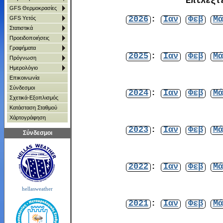
Επιλέξτ
GFS Θερμοκρασίες
2026
:
Ιαν
Φεβ
Μά
GFS Υετός
Στατιστικά
Προειδοποιήσεις
Γραφήματα
2025
:
Ιαν
Φεβ
Μά
Πρόγνωση
Ημερολόγιο
Επικοινωνία
Σύνδεσμοι
2024
:
Ιαν
Φεβ
Μά
Σχετικά-Εξοπλισμός
Κατάσταση Σταθμού
Χάρτoγράφηση
2023
:
Ιαν
Φεβ
Μά
Σύνδεσμοι
2022
:
Ιαν
Φεβ
Μά
hellasweather
2021
:
Ιαν
Φεβ
Μά