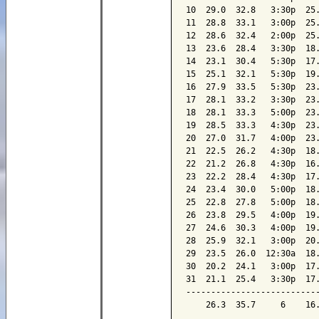
10  29.0  32.8   3:30p  25.
11  28.8  33.1   3:00p  25.
12  28.6  32.4   2:00p  25.
13  23.6  28.4   3:30p  18.
14  23.1  30.4   5:30p  17.
15  25.1  32.1   5:30p  19.
16  27.9  33.5   5:30p  23.
17  28.1  33.2   3:30p  23.
18  28.1  33.3   5:00p  23.
19  28.5  33.3   4:30p  23.
20  27.0  31.7   4:00p  23.
21  22.5  26.2   4:30p  18.
22  21.2  26.8   4:30p  16.
23  22.2  28.4   4:30p  17.
24  23.4  30.0   5:00p  18.
25  22.8  27.8   5:00p  18.
26  23.8  29.5   4:00p  19.
27  24.6  30.3   4:00p  19.
28  25.9  32.1   3:00p  20.
29  23.5  26.0  12:30a  18.
30  20.2  24.1   3:00p  17.
31  21.1  25.4   3:30p  17.
---------------------------
    26.3  35.7     6    16.