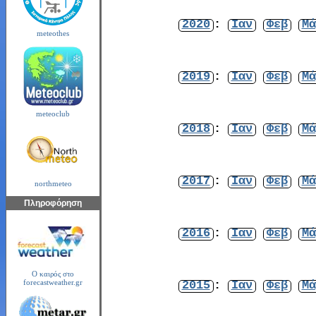
2020
:
Ιαν
Φεβ
Μά
meteothes
2019
:
Ιαν
Φεβ
Μά
meteoclub
2018
:
Ιαν
Φεβ
Μά
2017
:
Ιαν
Φεβ
Μά
northmeteo
Πληροφόρηση
2016
:
Ιαν
Φεβ
Μά
Ο καιρός στο
2015
:
Ιαν
Φεβ
Μά
forecastweather.gr