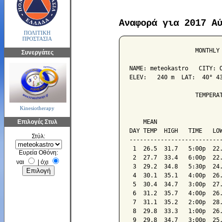
Αναφορά για 2017 Α
ΠΟΛΙΤΙΚΗ
ΠΡΟΣΤΑΣΙΑ
                   MONTHLY 
Συνεργάτες
NAME: meteokastro   CITY: O
ELEV:   240 m  LAT:  40° 43
                   TEMPERAT
Kinesiotherapy
                           
Επιλογές Στυλ
    MEAN                   
DAY TEMP  HIGH   TIME   LOW
Στύλ:
---------------------------
 1  26.5  31.7   5:00p  22.
Ευρεία Οθόνη:
 2  27.7  33.4   6:00p  22.
ναι
|
όχι
 3  29.2  34.8   5:30p  24.
 4  30.1  35.1   4:00p  26.
 5  30.4  34.7   3:00p  27.
 6  31.2  35.7   4:00p  26.
 7  31.1  35.2   2:00p  28.
 8  29.8  33.3   1:00p  26.
 9  29.8  34.7   3:00p  25.