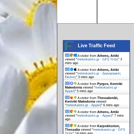
Live Traffic Feed
A visitor from
Athens, Attiki
viewed "
meteokastro.gr - GFS Υετός
"
3
mins ago
A visitor from
Athens, Attiki
viewed "
meteokastro.gr - Δορυφορικές
Εικόνες
"
3 mins ago
A visitor from
Pyrgos, Kentriki
Makedonia
viewed "
meteokastro.gr -
Αρχική
"
5 mins ago
A visitor from
Thessaloniki,
Kentriki Makedonia
viewed
"
meteokastro.gr - Αρχική
"
6 mins ago
A visitor from
Athens, Attiki
viewed "
meteokastro.gr - Αρχική
"
7 mins
ago
A visitor from
Karpokhorion,
Thessalia
viewed "
meteokastro.gr - GFS
Υετός
"
14 mins ago