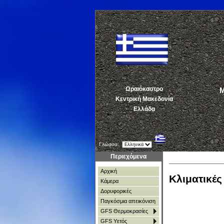
Ωραιόκαστρο
ΜΕ
Κεντρική Μακεδονία
Ελλάδα
Γλώσσα:
Περιεχόμενα
Αρχική
Κλιματικέ
Κάμερα
Δορυφορικές
Παγκόσμια απεικόνιση
GFS Θερμοκρασίες
GFS Υετός