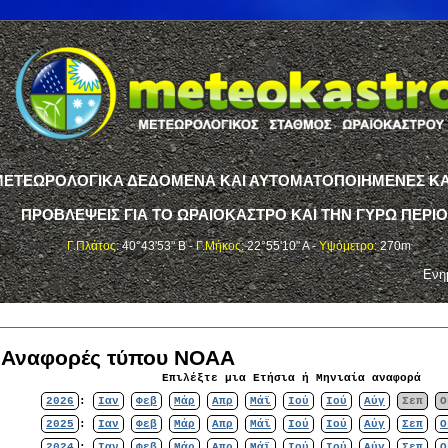
ΤΕΩΡΟΛΟΓΙΚΑ ΔΕΔΟΜΕΝΑ ΚΑΙ ΑΥΤΟΜΑΤΟΠΟΙΗΜΕΝΕΣ ΚΑ
ΠΡΟΒΛΕΨΕΙΣ ΓΙΑ ΤΟ ΩΡΑΙΟΚΑΣΤΡΟ ΚΑΙ ΤΗΝ ΓΥΡΩ ΠΕΡΙ
Γ.Πλάτος:
40°43'53" Β -
Γ.Μήκος:
22°55'10" Α -
Υψόμετρο:
270m
Ενη
ς Αναφορές τύπου NOAA
Επιλέξτε μια Ετήσια ή Μηνιαία αναφορά
2026
:
Ιαν
Φεβ
Μάρ
Απρ
Μάϊ
Ιού
Ιού
Αύγ
Σεπ
Ο
2025
:
Ιαν
Φεβ
Μάρ
Απρ
Μάϊ
Ιού
Ιού
Αύγ
Σεπ
Ο
2024
:
Ιαν
Φεβ
Μάρ
Απρ
Μάϊ
Ιού
Ιού
Αύγ
Σεπ
Ο