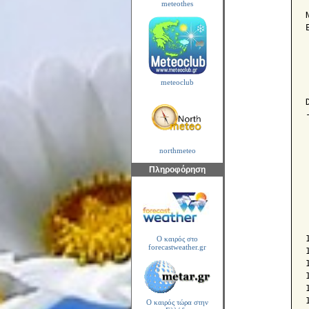
meteothes
meteoclub
northmeteo
Πληροφόρηση
Ο καιρός στο
forecastweather.gr
Ο καιρός τώρα στην