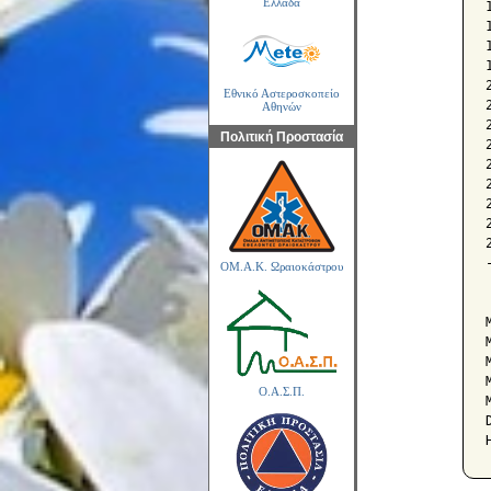
Ελλάδα
Εθνικό Αστεροσκοπείο
Αθηνών
Πολιτική Προστασία
ΟΜ.Α.Κ. Ωραιοκάστρου
Ο.Α.Σ.Π.