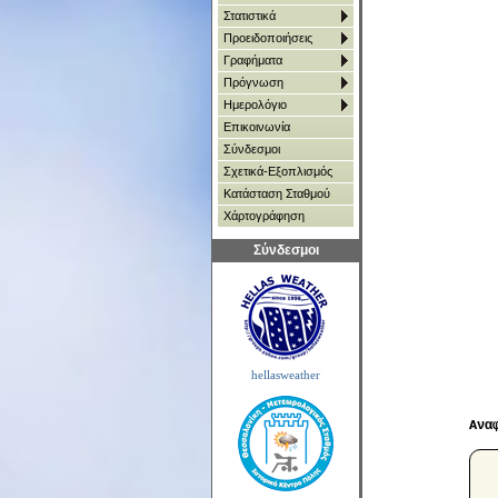
Στατιστικά
Προειδοποιήσεις
Γραφήματα
Πρόγνωση
Ημερολόγιο
Επικοινωνία
Σύνδεσμοι
Σχετικά-Εξοπλισμός
Κατάσταση Σταθμού
Χάρτoγράφηση
Σύνδεσμοι
hellasweather
Ανα