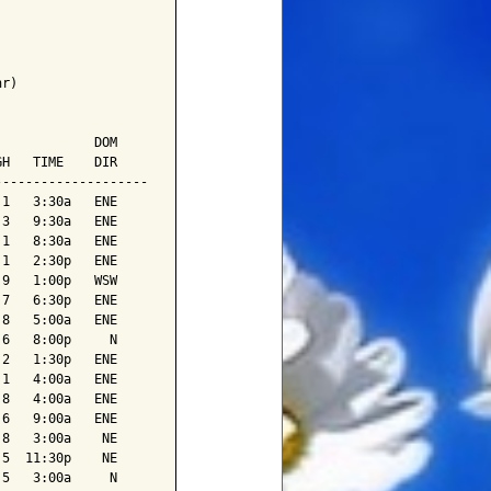
r)

            DOM

H   TIME    DIR

-------------------

1   3:30a   ENE

3   9:30a   ENE

1   8:30a   ENE

1   2:30p   ENE

9   1:00p   WSW

7   6:30p   ENE

8   5:00a   ENE

6   8:00p     N

2   1:30p   ENE

1   4:00a   ENE

8   4:00a   ENE

6   9:00a   ENE

8   3:00a    NE

5  11:30p    NE

5   3:00a     N
