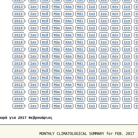
2023
:
Ιαν
Φεβ
Μάρ
Απρ
Μάϊ
Ιού
Ιού
Αύγ
Σεπ
Ο
2022
:
Ιαν
Φεβ
Μάρ
Απρ
Μάϊ
Ιού
Ιού
Αύγ
Σεπ
Ο
2021
:
Ιαν
Φεβ
Μάρ
Απρ
Μάϊ
Ιού
Ιού
Αύγ
Σεπ
Ο
2020
:
Ιαν
Φεβ
Μάρ
Απρ
Μάϊ
Ιού
Ιού
Αύγ
Σεπ
Ο
2019
:
Ιαν
Φεβ
Μάρ
Απρ
Μάϊ
Ιού
Ιού
Αύγ
Σεπ
Ο
2018
:
Ιαν
Φεβ
Μάρ
Απρ
Μάϊ
Ιού
Ιού
Αύγ
Σεπ
Ο
2017
:
Ιαν
Φεβ
Μάρ
Απρ
Μάϊ
Ιού
Ιού
Αύγ
Σεπ
Ο
2016
:
Ιαν
Φεβ
Μάρ
Απρ
Μάϊ
Ιού
Ιού
Αύγ
Σεπ
Ο
2015
:
Ιαν
Φεβ
Μάρ
Απρ
Μάϊ
Ιού
Ιού
Αύγ
Σεπ
Ο
2014
:
Ιαν
Φεβ
Μάρ
Απρ
Μάϊ
Ιού
Ιού
Αύγ
Σεπ
Ο
2013
:
Ιαν
Φεβ
Μάρ
Απρ
Μάϊ
Ιού
Ιού
Αύγ
Σεπ
Ο
2012
:
Ιαν
Φεβ
Μάρ
Απρ
Μάϊ
Ιού
Ιού
Αύγ
Σεπ
Ο
2011
:
Ιαν
Φεβ
Μάρ
Απρ
Μάϊ
Ιού
Ιού
Αύγ
Σεπ
Ο
2010
:
Ιαν
Φεβ
Μάρ
Απρ
Μάϊ
Ιού
Ιού
Αύγ
Σεπ
Ο
2009
:
Ιαν
Φεβ
Μάρ
Απρ
Μάϊ
Ιού
Ιού
Αύγ
Σεπ
Ο
φορά για 2017 Φεβρουάριος
                   MONTHLY CLIMATOLOGICAL SUMMARY for FEB. 2017
