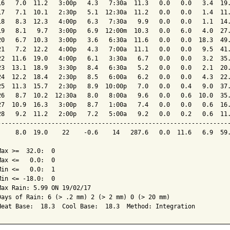
16   7.0  11.2   3:00p   4.3   7:30a  11.3   0.0   0.0   3.4  19.
17   7.1  10.1   2:30p   5.1  12:30a  11.2   0.0   0.0   1.4  11.
18   8.3  12.3   4:00p   6.3   7:30a   9.9   0.0   0.0   1.1  14.
19   8.1   9.7   3:00p   6.9  12:00m  10.3   0.0   6.0   4.0  27.
20   6.7  10.3   3:00p   3.6   6:30a  11.6   0.0   0.0  18.3  49.
21   7.2  12.2   4:00p   4.3   7:00a  11.1   0.0   0.0   9.5  41.
22  11.6  19.0   4:00p   6.1   3:30a   6.7   0.0   0.0   3.2  35.
23  13.1  18.9   3:30p   8.4   6:30a   5.2   0.0   0.0   2.1  20.
24  12.2  18.4   2:30p   8.5   6:00a   6.2   0.0   0.0   4.3  22.
25  11.3  15.7   2:30p   8.9  10:00p   7.0   0.0   0.4   9.0  37.
26   8.7  10.2  12:30a   8.0   8:00a   9.6   0.0   0.6  10.0  35.
27  10.9  16.3   3:00p   8.7   1:00a   7.4   0.0   0.0   0.6  16.
28   9.2  11.2   2:00p   7.2   5:00a   9.2   0.0   0.2   0.6  11.
-----------------------------------------------------------------
     8.0  19.0    22    -0.6    14   287.6   0.0  11.6   6.9  59.
Max >=  32.0:  0

Max <=   0.0:  0

Min <=   0.0:  1

Min <= -18.0:  0

Max Rain: 5.99 ON 19/02/17

Days of Rain: 6 (> .2 mm) 2 (> 2 mm) 0 (> 20 mm)
