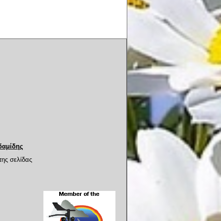
δαμίδης
της σελίδας