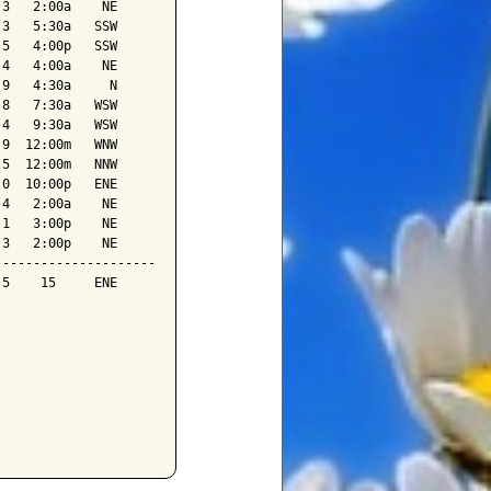
3   2:00a    NE

3   5:30a   SSW

5   4:00p   SSW

4   4:00a    NE

9   4:30a     N

8   7:30a   WSW

4   9:30a   WSW

9  12:00m   WNW

5  12:00m   NNW

0  10:00p   ENE

4   2:00a    NE

1   3:00p    NE

3   2:00p    NE

--------------------

5    15     ENE
