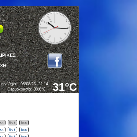
ΙΡΙΚΕΣ
ΟΧΗ
31°C
μερώθηκε
:
08/08/26
22:14
Θερμοκρασία:
30.6°C
κτ
Νοέ
Δεκ
κτ
Νοέ
Δεκ
κτ
Νοέ
Δεκ