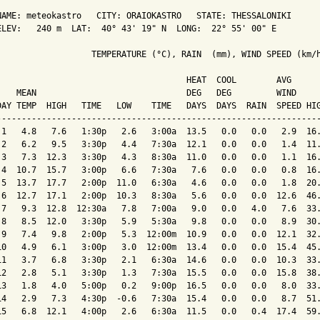
NAME: meteokastro   CITY: ORAIOKASTRO   STATE: THESSALONIKI 

ELEV:   240 m  LAT:  40° 43' 19" N  LONG:  22° 55' 00" E

                   TEMPERATURE (°C), RAIN  (mm), WIND SPEED (km/h
                                      HEAT  COOL        AVG

    MEAN                              DEG   DEG         WIND     
DAY TEMP  HIGH   TIME   LOW    TIME   DAYS  DAYS  RAIN  SPEED HIG
-----------------------------------------------------------------
 1   4.8   7.6   1:30p   2.6   3:00a  13.5   0.0   0.0   2.9  16.
 2   6.2   9.5   3:30p   4.4   7:30a  12.1   0.0   0.0   1.4  11.
 3   7.3  12.3   3:30p   4.3   8:30a  11.0   0.0   0.0   1.1  16.
 4  10.7  15.7   3:00p   6.6   7:30a   7.6   0.0   0.0   0.8  16.
 5  13.7  17.7   2:00p  11.0   6:30a   4.6   0.0   0.0   1.8  20.
 6  12.7  17.1   2:00p  10.3   8:30a   5.6   0.0   0.0  12.6  46.
 7   9.3  12.8  12:30a   7.8   7:00a   9.0   0.0   4.0   7.6  33.
 8   8.5  12.0   3:30p   5.9   5:30a   9.8   0.0   0.0   8.9  30.
 9   7.4   9.8   2:00p   5.3  12:00m  10.9   0.0   0.0  12.1  32.
10   4.9   6.1   3:00p   3.0  12:00m  13.4   0.0   0.0  15.4  45.
11   3.7   6.8   3:30p   2.1   6:30a  14.6   0.0   0.0  10.3  33.
12   2.8   5.1   3:30p   1.3   7:30a  15.5   0.0   0.0  15.8  38.
13   1.8   4.0   5:00p   0.2   9:00p  16.5   0.0   0.0   8.0  33.
14   2.9   7.3   4:30p  -0.6   7:30a  15.4   0.0   0.0   8.7  51.
15   6.8  12.1   4:00p   2.6   6:30a  11.5   0.0   0.4  17.4  59.