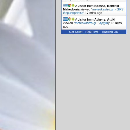
A visitor from
Edessa, Kentriki
Makedonia
viewed "
meteokastro.gr - GFS
Θερμοκρασίες
"
17 mins ago
A visitor from
Athens, Attiki
viewed "
meteokastro.gr - Αρχική
"
18 mins
ago
Get Script
Real Time
Tracking ON