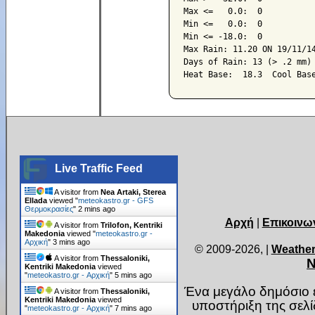
Max <=   0.0:  0

Min <=   0.0:  0

Min <= -18.0:  0

Max Rain: 11.20 ON 19/11/14
Days of Rain: 13 (> .2 mm) 
Live Traffic Feed
A visitor from
Nea Artaki, Sterea
Ellada
viewed "
meteokastro.gr - GFS
Θερμοκρασίες
"
2 mins ago
Αρχή
|
Επικοινω
A visitor from
Trilofon, Kentriki
Makedonia
viewed "
meteokastro.gr -
Αρχική
"
3 mins ago
© 2009-2026,
|
Weather
A visitor from
Thessaloniki,
Ν
Kentriki Makedonia
viewed
"
meteokastro.gr - Αρχική
"
5 mins ago
Ένα μεγάλο δημόσιο ε
A visitor from
Thessaloniki,
Kentriki Makedonia
viewed
υποστήριξη της σελ
"
meteokastro.gr - Αρχική
"
7 mins ago