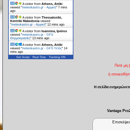
A visitor from
Athens, Attiki
viewed "
meteokastro.gr - Αρχική
"
7 mins
ago
A visitor from
Thessaloniki,
Kentriki Makedonia
viewed
"
meteokastro.gr - Αρχική
"
12 mins ago
A visitor from
Ioannina, Ipeiros
viewed "
meteokastro.gr - GFS
Θερμοκρασίες
"
13 mins ago
A visitor from
Athens, Attiki
viewed "
meteokastro.gr - GFS Υετός
"
14
mins ago
Get Script
Real Time
Tracking ON
Ποτέ μη 
ή οποιεσδήπο
Η σελίδα ενημερώνετ
Vantage Pr
Επισκέψει