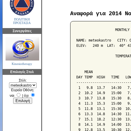
Αναφορά για 2014 Ν
ΠΟΛΙΤΙΚΗ
ΠΡΟΣΤΑΣΙΑ
                   MONTHLY 
Συνεργάτες
NAME: meteokastro   CITY: O
ELEV:   240 m  LAT:  40° 43
                   TEMPERAT
Kinesiotherapy
                           
Επιλογές Στυλ
    MEAN                   
DAY TEMP  HIGH   TIME   LOW
Στύλ:
---------------------------
 1   9.8  13.7   14:30   7.
Ευρεία Οθόνη:
 2  10.2  14.9   15:00   7.
ναι
|
όχι
 3  10.7  13.8   15:30   8.
 4  11.3  15.3   15:00   9.
 5  11.8  13.1   15:30  10.
 6  13.3  14.8   14:30  11.
 7  15.1  18.2   12:30  13.
 8  14.1  14.9   14:00  13.
 9  12.8  13.5   10:30  12.