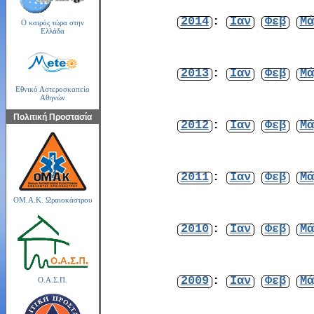
2014
:
Ιαν
Φεβ
Μά
Ο καιρός τώρα στην
Ελλάδα
2013
:
Ιαν
Φεβ
Μά
Εθνικό Αστεροσκοπείο
Αθηνών
Πολιτική Προστασία
2012
:
Ιαν
Φεβ
Μά
2011
:
Ιαν
Φεβ
Μά
ΟΜ.Α.Κ. Ωραιοκάστρου
2010
:
Ιαν
Φεβ
Μά
2009
:
Ιαν
Φεβ
Μά
Ο.Α.Σ.Π.