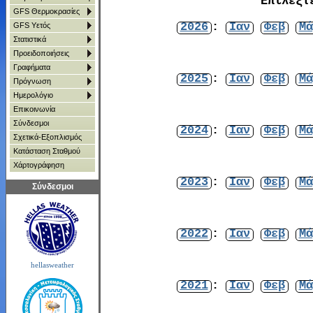
Επιλέξτ
GFS Θερμοκρασίες
2026
:
Ιαν
Φεβ
Μά
GFS Υετός
Στατιστικά
Προειδοποιήσεις
Γραφήματα
2025
:
Ιαν
Φεβ
Μά
Πρόγνωση
Ημερολόγιο
Επικοινωνία
Σύνδεσμοι
2024
:
Ιαν
Φεβ
Μά
Σχετικά-Εξοπλισμός
Κατάσταση Σταθμού
Χάρτoγράφηση
2023
:
Ιαν
Φεβ
Μά
Σύνδεσμοι
2022
:
Ιαν
Φεβ
Μά
hellasweather
2021
:
Ιαν
Φεβ
Μά