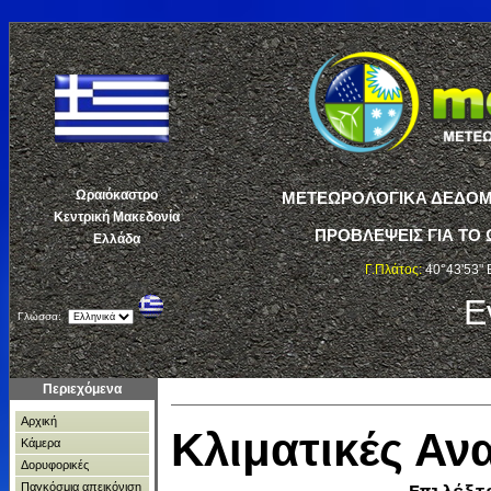
Ωραιόκαστρο
ΜΕΤΕΩΡΟΛΟΓΙΚΑ ΔΕΔΟΜΕ
Κεντρική Μακεδονία
ΠΡΟΒΛΕΨΕΙΣ ΓΙΑ ΤΟ 
Ελλάδα
Γ.Πλάτος:
40°43'53" 
Ε
Γλώσσα:
Περιεχόμενα
Αρχική
Κλιματικές Α
Κάμερα
Δορυφορικές
Παγκόσμια απεικόνιση