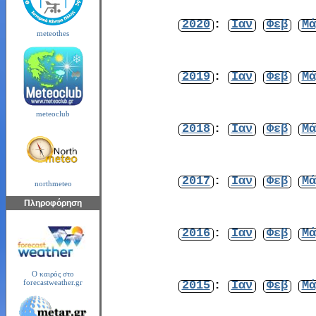
2020
:
Ιαν
Φεβ
Μά
meteothes
2019
:
Ιαν
Φεβ
Μά
meteoclub
2018
:
Ιαν
Φεβ
Μά
2017
:
Ιαν
Φεβ
Μά
northmeteo
Πληροφόρηση
2016
:
Ιαν
Φεβ
Μά
Ο καιρός στο
2015
:
Ιαν
Φεβ
Μά
forecastweather.gr