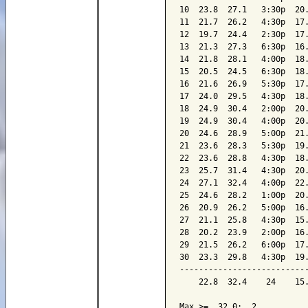
10  23.8  27.1   3:30p  20.
11  21.7  26.2   4:30p  17.
12  19.7  24.4   2:30p  17.
13  21.3  27.3   6:30p  16.
14  21.8  28.1   4:00p  18.
15  20.5  24.5   6:30p  18.
16  21.6  26.9   5:30p  17.
17  24.0  29.5   4:30p  18.
18  24.9  30.4   2:00p  20.
19  24.9  30.4   4:00p  20.
20  24.6  28.9   5:00p  21.
21  23.6  28.3   5:30p  19.
22  23.6  28.8   4:30p  18.
23  25.7  31.4   4:30p  20.
24  27.1  32.4   4:00p  22.
25  24.6  28.2   1:00p  20.
26  20.9  26.2   5:00p  16.
27  21.1  25.8   4:30p  15.
28  20.2  23.9   2:00p  16.
29  21.5  26.2   6:00p  17.
30  23.3  29.8   4:30p  19.
---------------------------
    22.8  32.4    24    15.
Max >=  32.0:  2
