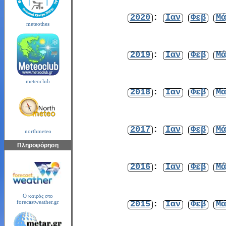
2020
:
Ιαν
Φεβ
Μά
meteothes
2019
:
Ιαν
Φεβ
Μά
meteoclub
2018
:
Ιαν
Φεβ
Μά
2017
:
Ιαν
Φεβ
Μά
northmeteo
Πληροφόρηση
2016
:
Ιαν
Φεβ
Μά
Ο καιρός στο
2015
:
Ιαν
Φεβ
Μά
forecastweather.gr