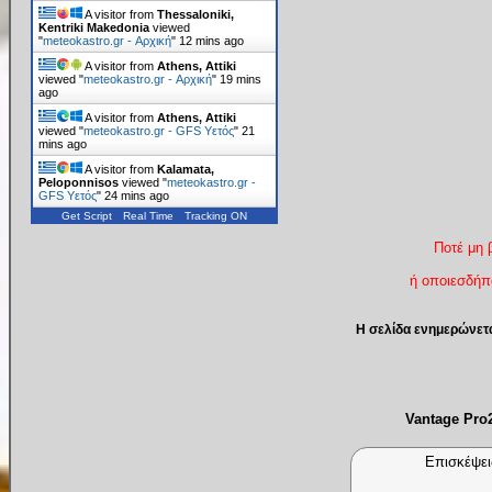
A visitor from
Thessaloniki,
Kentriki Makedonia
viewed
"
meteokastro.gr - Αρχική
"
12 mins ago
A visitor from
Athens, Attiki
viewed "
meteokastro.gr - Αρχική
"
19 mins
ago
A visitor from
Athens, Attiki
viewed "
meteokastro.gr - GFS Υετός
"
21
mins ago
A visitor from
Kalamata,
Peloponnisos
viewed "
meteokastro.gr -
GFS Υετός
"
24 mins ago
Get Script
Real Time
Tracking ON
Ποτέ μη 
ή οποιεσδήπο
Η σελίδα ενημερώνετ
Vantage Pr
Επισκέψει