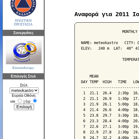
Αναφορά για 2011 Ι
ΠΟΛΙΤΙΚΗ
ΠΡΟΣΤΑΣΙΑ
                   MONTHLY 
Συνεργάτες
NAME: meteokastro   CITY: O
ELEV:   240 m  LAT:  40° 43
                   TEMPERAT
Kinesiotherapy
                           
Επιλογές Στυλ
    MEAN                   
DAY TEMP  HIGH   TIME   LOW
Στύλ:
---------------------------
 1  21.1  26.4   2:30p  16.
Ευρεία Οθόνη:
 2  21.1  26.9   1:30p  17.
ναι
|
όχι
 3  21.9  26.1   5:00p  18.
 4  21.4  26.6   4:00p  18.
 5  23.8  29.7   3:30p  18.
 6  23.3  28.4   4:00p  20.
 7  22.6  27.1   3:00p  19.
 8  22.9  27.8   2:30p  19.
 9  24.7  32.2   4:00p  18.