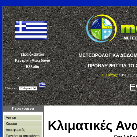
Ωραιόκαστρο
ΜΕΤΕΩΡΟΛΟΓΙΚΑ ΔΕΔΟΜΕ
Κεντρική Μακεδονία
ΠΡΟΒΛΕΨΕΙΣ ΓΙΑ ΤΟ 
Ελλάδα
Γ.Πλάτος:
40°43'53" 
Ε
Γλώσσα:
Περιεχόμενα
Αρχική
Κλιματικές Α
Κάμερα
Δορυφορικές
Παγκόσμια απεικόνιση