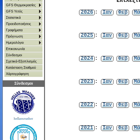
Επιλέξτ
GFS Θερμοκρασίες
2026
:
Ιαν
Φεβ
Μά
GFS Υετός
Στατιστικά
Προειδοποιήσεις
Γραφήματα
2025
:
Ιαν
Φεβ
Μά
Πρόγνωση
Ημερολόγιο
Επικοινωνία
Σύνδεσμοι
2024
:
Ιαν
Φεβ
Μά
Σχετικά-Εξοπλισμός
Κατάσταση Σταθμού
Χάρτoγράφηση
2023
:
Ιαν
Φεβ
Μά
Σύνδεσμοι
2022
:
Ιαν
Φεβ
Μά
hellasweather
2021
:
Ιαν
Φεβ
Μά