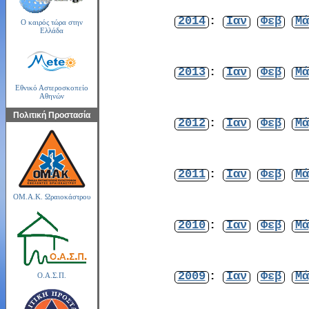
2014
:
Ιαν
Φεβ
Μά
Ο καιρός τώρα στην
Ελλάδα
2013
:
Ιαν
Φεβ
Μά
Εθνικό Αστεροσκοπείο
Αθηνών
Πολιτική Προστασία
2012
:
Ιαν
Φεβ
Μά
2011
:
Ιαν
Φεβ
Μά
ΟΜ.Α.Κ. Ωραιοκάστρου
2010
:
Ιαν
Φεβ
Μά
2009
:
Ιαν
Φεβ
Μά
Ο.Α.Σ.Π.