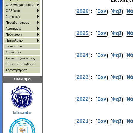
Επιλέξτ
GFS Θερμοκρασίες
2026
:
Ιαν
Φεβ
Μά
GFS Υετός
Στατιστικά
Προειδοποιήσεις
Γραφήματα
2025
:
Ιαν
Φεβ
Μά
Πρόγνωση
Ημερολόγιο
Επικοινωνία
Σύνδεσμοι
2024
:
Ιαν
Φεβ
Μά
Σχετικά-Εξοπλισμός
Κατάσταση Σταθμού
Χάρτoγράφηση
2023
:
Ιαν
Φεβ
Μά
Σύνδεσμοι
2022
:
Ιαν
Φεβ
Μά
hellasweather
2021
:
Ιαν
Φεβ
Μά