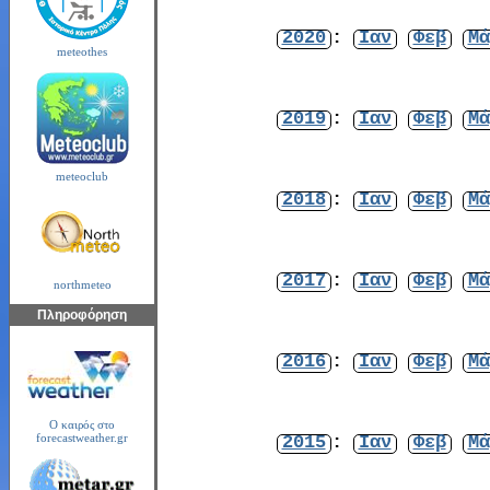
2020
:
Ιαν
Φεβ
Μά
meteothes
2019
:
Ιαν
Φεβ
Μά
meteoclub
2018
:
Ιαν
Φεβ
Μά
2017
:
Ιαν
Φεβ
Μά
northmeteo
Πληροφόρηση
2016
:
Ιαν
Φεβ
Μά
Ο καιρός στο
2015
:
Ιαν
Φεβ
Μά
forecastweather.gr