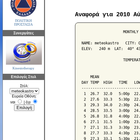
Αναφορά για 2010 Α
ΠΟΛΙΤΙΚΗ
ΠΡΟΣΤΑΣΙΑ
                   MONTHLY 
Συνεργάτες
NAME: meteokastro   CITY: O
ELEV:   240 m  LAT:  40° 43
                   TEMPERAT
Kinesiotherapy
                           
Επιλογές Στυλ
    MEAN                   
DAY TEMP  HIGH   TIME   LOW
Στύλ:
---------------------------
 1  26.7  32.0   5:00p  22.
Ευρεία Οθόνη:
 2  27.6  33.3   5:30p  22.
ναι
|
όχι
 3  29.3  34.0   2:30p  24.
 4  28.5  33.5   3:00p  24.
 5  26.8  31.8   4:00p  22.
 6  27.1  31.5   1:00p  23.
 7  27.1  31.3   3:30p  23.
 8  27.7  33.3   4:30p  23.
 9  27.3  33.1   5:30p  21.