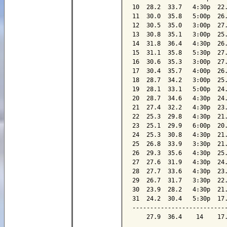
10  28.2  33.7   4:30p  22.
11  30.0  35.8   5:00p  26.
12  30.5  35.0   3:00p  27.
13  30.8  35.1   3:00p  25.
14  31.8  36.4   4:30p  26.
15  31.1  35.8   5:30p  27.
16  30.6  35.3   3:00p  27.
17  30.4  35.7   4:00p  26.
18  28.7  34.2   3:00p  25.
19  28.1  33.1   5:00p  24.
20  28.7  34.6   4:30p  24.
21  27.4  32.2   4:30p  23.
22  25.3  29.8   4:30p  21.
23  25.1  29.9   6:00p  20.
24  25.3  30.8   4:30p  21.
25  26.8  33.9   3:30p  21.
26  29.3  35.6   4:30p  25.
27  27.6  31.9   4:30p  24.
28  27.7  33.6   4:30p  23.
29  26.7  31.7   3:30p  22.
30  23.9  28.2   4:30p  21.
31  24.2  30.4   5:30p  17.
---------------------------
    27.9  36.4    14    17.