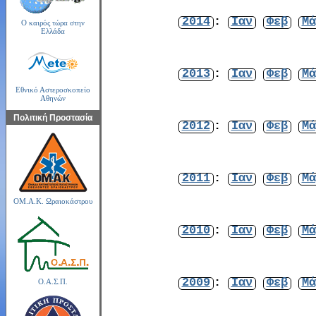
2014
:
Ιαν
Φεβ
Μά
Ο καιρός τώρα στην
Ελλάδα
2013
:
Ιαν
Φεβ
Μά
Εθνικό Αστεροσκοπείο
Αθηνών
Πολιτική Προστασία
2012
:
Ιαν
Φεβ
Μά
2011
:
Ιαν
Φεβ
Μά
ΟΜ.Α.Κ. Ωραιοκάστρου
2010
:
Ιαν
Φεβ
Μά
2009
:
Ιαν
Φεβ
Μά
Ο.Α.Σ.Π.