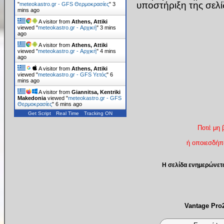
υποστήριξη της σελ
"
meteokastro.gr - GFS Θερμοκρασίες
"
3
mins ago
A visitor from
Athens, Attiki
viewed "
meteokastro.gr - Αρχική
"
3 mins
ago
A visitor from
Athens, Attiki
viewed "
meteokastro.gr - Αρχική
"
4 mins
ago
A visitor from
Athens, Attiki
viewed "
meteokastro.gr - GFS Υετός
"
6
mins ago
A visitor from
Giannitsa, Kentriki
Makedonia
viewed "
meteokastro.gr - GFS
Θερμοκρασίες
"
6 mins ago
Get Script
Real Time
Tracking ON
Ποτέ μη 
ή οποιεσδήπο
Η σελίδα ενημερώνετ
Vantage Pr