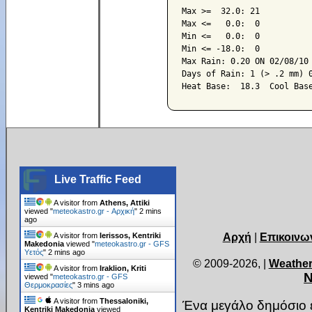
Max >=  32.0: 21

Max <=   0.0:  0

Min <=   0.0:  0

Min <= -18.0:  0

Max Rain: 0.20 ON 02/08/10

Days of Rain: 1 (> .2 mm) 0
Live Traffic Feed
A visitor from
Athens, Attiki
viewed "
meteokastro.gr - Αρχική
"
2 mins
ago
Αρχή
|
Επικοινω
A visitor from
Ierissos, Kentriki
Makedonia
viewed "
meteokastro.gr - GFS
Υετός
"
2 mins ago
© 2009-2026,
|
Weather
A visitor from
Iraklion, Kriti
Ν
viewed "
meteokastro.gr - GFS
Θερμοκρασίες
"
3 mins ago
A visitor from
Thessaloniki,
Ένα μεγάλο δημόσιο ε
Kentriki Makedonia
viewed