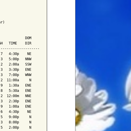
r)

            DOM

H   TIME    DIR

-------------------

7   4:30p    NE

3   5:00p   NNW

2   2:00a   SSW

3   3:30p   ENE

3   7:00p   WNW

2  11:00a     N

9   1:30a   ENE

8   5:30a   ENE

2  12:00m   NNE

3   2:30p   ENE

9   1:00a   ENE

6   4:30p    NE

5   9:00p     N

3   8:00p     N

5   2:00p     N
