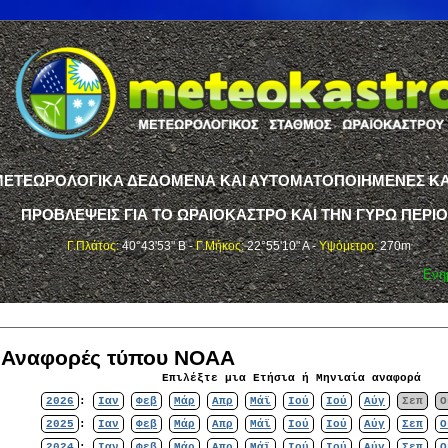
ΤΕΩΡΟΛΟΓΙΚΑ ΔΕΔΟΜΕΝΑ ΚΑΙ ΑΥΤΟΜΑΤΟΠΟΙΗΜΕΝΕΣ ΚΑ
ΠΡΟΒΛΕΨΕΙΣ ΓΙΑ ΤΟ ΩΡΑΙΟΚΑΣΤΡΟ ΚΑΙ ΤΗΝ ΓΥΡΩ ΠΕΡΙ
Γ.Πλάτος:
40°43'53" Β -
Γ.Μήκος:
22°55'10" Α -
Υψόμετρο:
270m
Ενη
ς Αναφορές τύπου NOAA
Επιλέξτε μια Ετήσια ή Μηνιαία αναφορά
2026
:
Ιαν
Φεβ
Μάρ
Απρ
Μάϊ
Ιού
Ιού
Αύγ
Σεπ
Ο
2025
:
Ιαν
Φεβ
Μάρ
Απρ
Μάϊ
Ιού
Ιού
Αύγ
Σεπ
Ο
2024
:
Ιαν
Φεβ
Μάρ
Απρ
Μάϊ
Ιού
Ιού
Αύγ
Σεπ
Ο