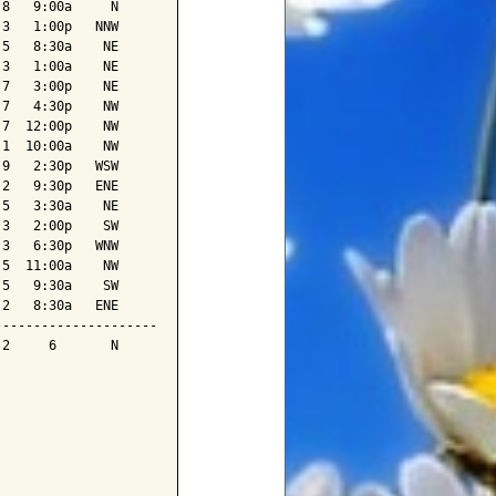
8   9:00a     N

3   1:00p   NNW

5   8:30a    NE

3   1:00a    NE

7   3:00p    NE

7   4:30p    NW

7  12:00p    NW

1  10:00a    NW

9   2:30p   WSW

2   9:30p   ENE

5   3:30a    NE

3   2:00p    SW

3   6:30p   WNW

5  11:00a    NW

5   9:30a    SW

2   8:30a   ENE

--------------------

2     6       N
