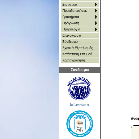
Στατιστικά
Προειδοποιήσεις
Γραφήματα
Πρόγνωση
Ημερολόγιο
Επικοινωνία
Σύνδεσμοι
Σχετικά-Εξοπλισμός
Κατάσταση Σταθμού
Χάρτoγράφηση
Σύνδεσμοι
hellasweather
Ανα