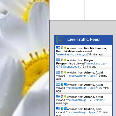
Live Traffic Feed
A visitor from
Nea Michaniona,
Kentriki Makedonia
viewed
"
meteokastro.gr - Αρχική
"
8 mins ago
A visitor from
Karyes,
Peloponnisos
viewed "
meteokastro.gr -
GFS Θερμοκρασίες
"
9 mins ago
A visitor from
Athens, Attiki
viewed "
meteokastro.gr - Αρχική
"
9 mins
ago
A visitor from
Athens, Attiki
viewed "
meteokastro.gr - Αρχική
"
10 mins
ago
A visitor from
Athens, Attiki
viewed "
meteokastro.gr - GFS Υετός
"
10
mins ago
A visitor from
Iraklion, Kriti
viewed "
meteokastro.gr - Αρχική
"
11 mins
ago