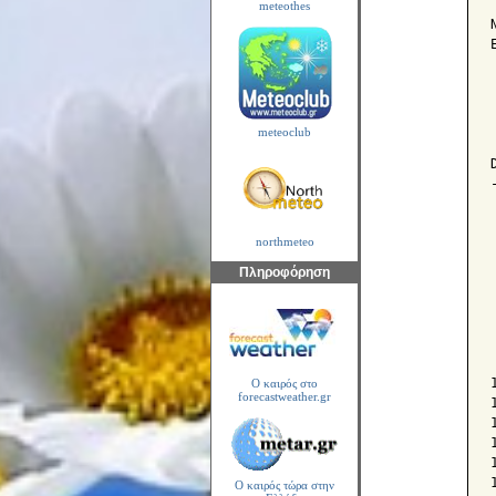
meteothes
meteoclub
northmeteo
Πληροφόρηση
Ο καιρός στο
forecastweather.gr
Ο καιρός τώρα στην