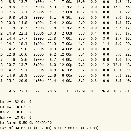
16   8.3  13.7   4:00p   4.1   7:00a  10.0   0.0   0.0   9.8  41.
17   8.6  12.2   3:00p   5.9   7:30a   9.7   0.0   0.0  17.9  56.
18   7.6  12.1   4:00p   4.1   7:00a  10.7   0.0   0.0   5.1  22.
19   9.8  14.3   3:00p   6.1   6:30a   8.6   0.0   0.0   5.0  19.
20  10.3  14.8   4:00p   7.4   2:00a   8.0   0.0   0.0   4.3  17.
21  11.8  18.3   3:30p   7.8   7:30a   6.5   0.0   0.0   3.5  17.
22  14.9  22.1   1:00p  10.3   2:00a   3.8   0.4   0.0   3.5  17.
23  14.4  17.7   1:30p  12.3   7:00a   3.9   0.0   3.0   2.7  16.
24  14.1  18.1   1:30p  11.9   7:00a   4.2   0.0   1.4   3.9  20.
25  14.2  19.0   2:00p  10.3   4:00a   4.1   0.0   0.0   5.5  32.
26  12.8  16.6   2:00p   9.2  12:00m   5.4   0.0   0.0   5.6  22.
27  11.6  15.6   1:00p   8.7   4:00a   6.7   0.0   0.0   4.0  19.
28  10.7  13.7   5:30p   8.0  12:00p   7.3   0.0   1.2  12.1  48.
29  14.7  19.1   5:00p  10.8   6:30a   3.7   0.0   0.0  15.1  59.
30  14.9  18.9   5:00p  11.8   8:00a   3.5   0.0   0.0   5.3  22.
31  15.1  20.9   4:30p  11.4   4:00a   3.5   0.3   0.0   8.5  40.
-----------------------------------------------------------------
     9.5  22.1    22    -0.5     7   272.9   0.7  26.4  10.3  61.
Max >=  32.0:  0

Max <=   0.0:  0

Min <=   0.0:  3

Min <= -18.0:  0

Max Rain: 5.59 ON 09/03/10

Days of Rain: 11 (> .2 mm) 6 (> 2 mm) 0 (> 20 mm)
