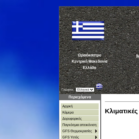
Ωραιόκαστρο
ΜΕ
Κεντρική Μακεδονία
Ελλάδα
Γλώσσα:
Περιεχόμενα
Αρχική
Κλιματικέ
Κάμερα
Δορυφορικές
Παγκόσμια απεικόνιση
GFS Θερμοκρασίες
GFS Υετός