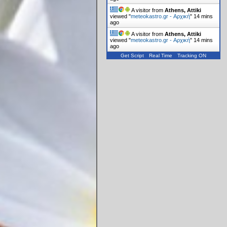
A visitor from
Athens, Attiki
viewed "
meteokastro.gr - Αρχική
"
14 mins
ago
A visitor from
Athens, Attiki
viewed "
meteokastro.gr - Αρχική
"
14 mins
ago
Get Script
Real Time
Tracking ON