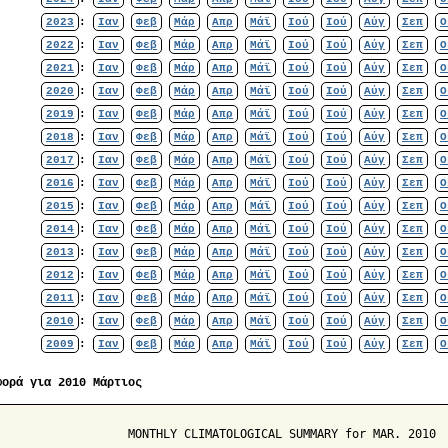
2023
:
Ιαν
Φεβ
Μάρ
Απρ
Μάϊ
Ιού
Ιού
Αύγ
Σεπ
Ο
2022
:
Ιαν
Φεβ
Μάρ
Απρ
Μάϊ
Ιού
Ιού
Αύγ
Σεπ
Ο
2021
:
Ιαν
Φεβ
Μάρ
Απρ
Μάϊ
Ιού
Ιού
Αύγ
Σεπ
Ο
2020
:
Ιαν
Φεβ
Μάρ
Απρ
Μάϊ
Ιού
Ιού
Αύγ
Σεπ
Ο
2019
:
Ιαν
Φεβ
Μάρ
Απρ
Μάϊ
Ιού
Ιού
Αύγ
Σεπ
Ο
2018
:
Ιαν
Φεβ
Μάρ
Απρ
Μάϊ
Ιού
Ιού
Αύγ
Σεπ
Ο
2017
:
Ιαν
Φεβ
Μάρ
Απρ
Μάϊ
Ιού
Ιού
Αύγ
Σεπ
Ο
2016
:
Ιαν
Φεβ
Μάρ
Απρ
Μάϊ
Ιού
Ιού
Αύγ
Σεπ
Ο
2015
:
Ιαν
Φεβ
Μάρ
Απρ
Μάϊ
Ιού
Ιού
Αύγ
Σεπ
Ο
2014
:
Ιαν
Φεβ
Μάρ
Απρ
Μάϊ
Ιού
Ιού
Αύγ
Σεπ
Ο
2013
:
Ιαν
Φεβ
Μάρ
Απρ
Μάϊ
Ιού
Ιού
Αύγ
Σεπ
Ο
2012
:
Ιαν
Φεβ
Μάρ
Απρ
Μάϊ
Ιού
Ιού
Αύγ
Σεπ
Ο
2011
:
Ιαν
Φεβ
Μάρ
Απρ
Μάϊ
Ιού
Ιού
Αύγ
Σεπ
Ο
2010
:
Ιαν
Φεβ
Μάρ
Απρ
Μάϊ
Ιού
Ιού
Αύγ
Σεπ
Ο
2009
:
Ιαν
Φεβ
Μάρ
Απρ
Μάϊ
Ιού
Ιού
Αύγ
Σεπ
Ο
φορά για 2010 Μάρτιος
                   MONTHLY CLIMATOLOGICAL SUMMARY for MAR. 2010
