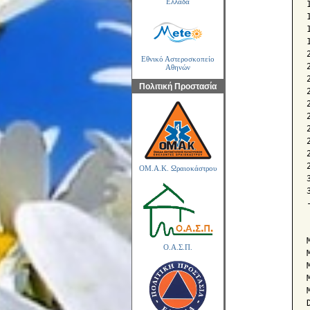
Ελλάδα
Εθνικό Αστεροσκοπείο
Αθηνών
Πολιτική Προστασία
ΟΜ.Α.Κ. Ωραιοκάστρου
Ο.Α.Σ.Π.