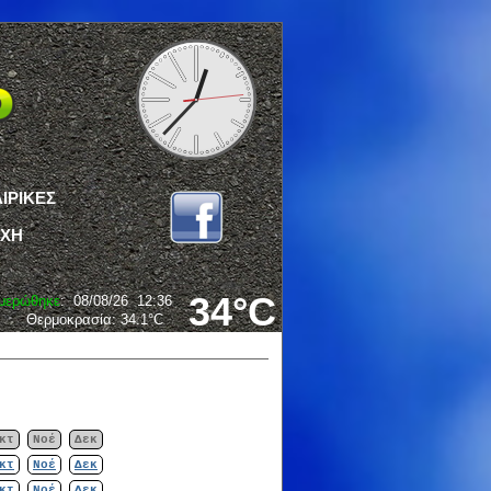
ΙΡΙΚΕΣ
ΟΧΗ
34°C
μερώθηκε
:
08/08/26
12:36
Θερμοκρασία:
34.1°C
κτ
Νοέ
Δεκ
κτ
Νοέ
Δεκ
κτ
Νοέ
Δεκ