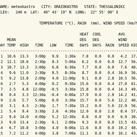
NAME: meteokastro   CITY: ORAIOKASTRO   STATE: THESSALONIKI 

ELEV:   240 m  LAT:  40° 43' 19" N  LONG:  22° 55' 00" E

                   TEMPERATURE (°C), RAIN  (mm), WIND SPEED (km/h
                                      HEAT  COOL        AVG

    MEAN                              DEG   DEG         WIND     
DAY TEMP  HIGH   TIME   LOW    TIME   DAYS  DAYS  RAIN  SPEED HIG
-----------------------------------------------------------------
 1  10.6  13.3   3:00p   9.0   1:30a   7.8   0.0   0.0   4.2  17.
 2  12.1  18.6   2:30p   8.3   5:00a   6.2   0.0   0.0  12.7  56.
 3  10.7  13.3   3:00p   6.8   6:30a   7.7   0.0   0.0   7.6  40.
 4   9.6  11.0   2:30p   8.5   8:30a   8.7   0.0   0.4  16.9  56.
 5   9.2  13.8   2:00p   4.0  11:00p   9.1   0.0   2.8  10.5  56.
 6   2.7   5.3   4:00p   0.2   9:30a  15.6   0.0   0.4  27.0  61.
 7   2.5   4.8  12:00p  -0.5   3:30a  15.8   0.0   0.4  14.3  49.
 8   0.4   3.3  12:30a  -0.4   6:00a  17.9   0.0   2.8  14.2  41.
 9   2.6   5.7   5:00p   0.0   3:30a  15.7   0.0   5.6  12.2  40.
10   3.1   4.3   2:30p   1.7   7:30a  15.2   0.0   5.6  22.9  56.
11   5.4   9.4   3:30p   2.6   4:30a  12.9   0.0   2.8   8.4  57.
12   9.4  14.0   4:00p   5.2  12:30a   8.8   0.0   0.0   6.9  30.
13   9.0  13.4   2:30p   6.1   2:00a   9.3   0.0   0.0  13.5  43.
14   6.7  10.8   3:00p   4.0   8:00a  11.6   0.0   0.0  19.2  48.
15   7.2  11.2   4:00p   3.8   7:00a  11.1   0.0   0.0  16.1  43.