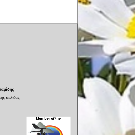
δαμίδης
της σελίδας