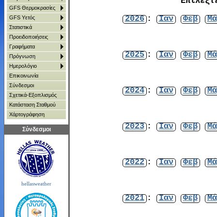
Επιλέξτ
GFS Θερμοκρασίες
2026
:
Ιαν
Φεβ
Μά
GFS Υετός
Στατιστικά
Προειδοποιήσεις
Γραφήματα
2025
:
Ιαν
Φεβ
Μά
Πρόγνωση
Ημερολόγιο
Επικοινωνία
Σύνδεσμοι
2024
:
Ιαν
Φεβ
Μά
Σχετικά-Εξοπλισμός
Κατάσταση Σταθμού
Χάρτoγράφηση
2023
:
Ιαν
Φεβ
Μά
Σύνδεσμοι
2022
:
Ιαν
Φεβ
Μά
hellasweather
2021
:
Ιαν
Φεβ
Μά