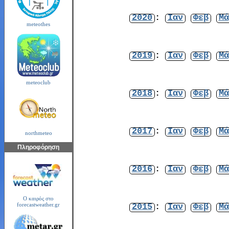
2020
:
Ιαν
Φεβ
Μά
meteothes
2019
:
Ιαν
Φεβ
Μά
meteoclub
2018
:
Ιαν
Φεβ
Μά
2017
:
Ιαν
Φεβ
Μά
northmeteo
Πληροφόρηση
2016
:
Ιαν
Φεβ
Μά
Ο καιρός στο
2015
:
Ιαν
Φεβ
Μά
forecastweather.gr