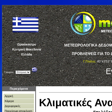
Ωραιόκαστρο
ΜΕΤΕΩΡΟΛΟΓΙΚΑ ΔΕΔΟΜΕ
Κεντρική Μακεδονία
ΠΡΟΒΛΕΨΕΙΣ ΓΙΑ ΤΟ 
Ελλάδα
Γ.Πλάτος:
40°43'53" 
Ε
Γλώσσα:
Περιεχόμενα
Αρχική
Κλιματικές Α
Κάμερα
Δορυφορικές
Παγκόσμια απεικόνιση