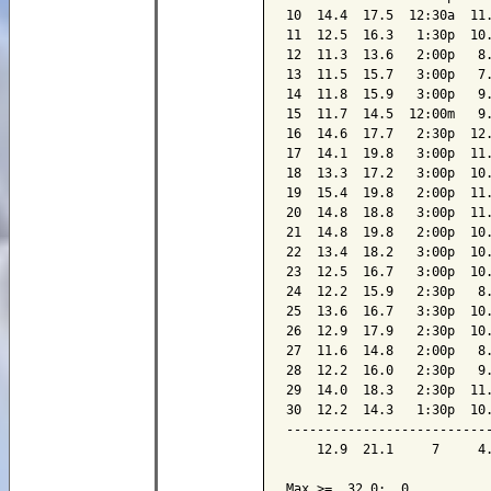
10  14.4  17.5  12:30a  11.
11  12.5  16.3   1:30p  10.
12  11.3  13.6   2:00p   8.
13  11.5  15.7   3:00p   7.
14  11.8  15.9   3:00p   9.
15  11.7  14.5  12:00m   9.
16  14.6  17.7   2:30p  12.
17  14.1  19.8   3:00p  11.
18  13.3  17.2   3:00p  10.
19  15.4  19.8   2:00p  11.
20  14.8  18.8   3:00p  11.
21  14.8  19.8   2:00p  10.
22  13.4  18.2   3:00p  10.
23  12.5  16.7   3:00p  10.
24  12.2  15.9   2:30p   8.
25  13.6  16.7   3:30p  10.
26  12.9  17.9   2:30p  10.
27  11.6  14.8   2:00p   8.
28  12.2  16.0   2:30p   9.
29  14.0  18.3   2:30p  11.
30  12.2  14.3   1:30p  10.
---------------------------
    12.9  21.1     7     4.
Max >=  32.0:  0
