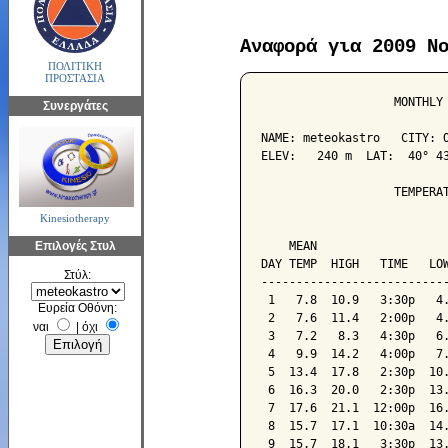
Αναφορά για 2009 Ν
ΠΟΛΙΤΙΚΗ
ΠΡΟΣΤΑΣΙΑ
                   MONTHLY 
Συνεργάτες
NAME: meteokastro   CITY: O
ELEV:   240 m  LAT:  40° 43
                   TEMPERAT
Kinesiotherapy
                           
Επιλογές Στυλ
    MEAN                   
DAY TEMP  HIGH   TIME   LOW
Στύλ:
---------------------------
 1   7.8  10.9   3:30p   4.
Ευρεία Οθόνη:
 2   7.6  11.4   2:00p   4.
ναι
|
όχι
 3   7.2   8.3   4:30p   6.
 4   9.9  14.2   4:00p   7.
 5  13.4  17.8   2:30p  10.
 6  16.3  20.0   2:30p  13.
 7  17.6  21.1  12:00p  16.
 8  15.7  17.1  10:30a  14.
 9  15.7  18.1   3:30p  13.