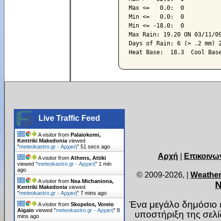
Max <=   0.0:  0

Min <=   0.0:  0

Min <= -18.0:  0

Max Rain: 19.20 ON 03/11/09
Days of Rain: 6 (> .2 mm) 2
Live Traffic Feed
A visitor from
Palaiokomi,
Kentriki Makedonia
viewed
"
meteokastro.gr - Αρχική
"
53 secs ago
Αρχή
|
Επικοινω
A visitor from
Athens, Attiki
viewed "
meteokastro.gr - Αρχική
"
1 min
ago
© 2009-2026,
|
Weather
A visitor from
Nea Michaniona,
Ν
Kentriki Makedonia
viewed
"
meteokastro.gr - Αρχική
"
7 mins ago
Ένα μεγάλο δημόσιο ε
A visitor from
Skopelos, Voreio
Aigaio
viewed "
meteokastro.gr - Αρχική
"
8
υποστήριξη της σελ
mins ago