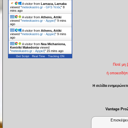
A visitor from
Larnaca, Larnaka
viewed "
meteokastro.gr - GFS Υετός
"
8
mins ago
A visitor from
Athens, Attiki
viewed "
meteokastro.gr - Αρχική
"
9 mins
ago
A visitor from
Athens, Attiki
viewed "
meteokastro.gr - Αρχική
"
10 mins
ago
A visitor from
Nea Michaniona,
Kentriki Makedonia
viewed
"
meteokastro.gr - Αρχική
"
15 mins ago
Get Script
Real Time
Tracking ON
Ποτέ μη 
ή οποιεσδήπο
Η σελίδα ενημερώνετ
Vantage Pr
Επισκέψει