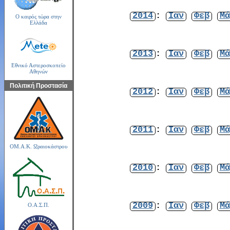
2014
:
Ιαν
Φεβ
Μά
Ο καιρός τώρα στην
Ελλάδα
2013
:
Ιαν
Φεβ
Μά
Εθνικό Αστεροσκοπείο
Αθηνών
Πολιτική Προστασία
2012
:
Ιαν
Φεβ
Μά
2011
:
Ιαν
Φεβ
Μά
ΟΜ.Α.Κ. Ωραιοκάστρου
2010
:
Ιαν
Φεβ
Μά
2009
:
Ιαν
Φεβ
Μά
Ο.Α.Σ.Π.