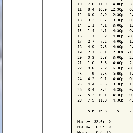
10   7.0  11.9   4:00p   3.
11   8.4  10.9  12:30p   6.
12   6.0   8.9   2:30p   2.
13   3.2   6.7   3:30p   0.
14   1.1   4.1   3:00p  -1.
15   1.4   4.1   4:30p  -0.
16   1.7   5.2   4:00p  -0.
17   2.7   7.2   4:00p  -1.
18   4.9   7.6   4:00p   2.
19   2.7   6.1   2:30a  -1.
20  -0.3   2.8   3:00p  -2.
21   1.0   5.6   4:00p  -2.
22   0.8   2.2   6:30p  -0.
23   1.9   7.3   5:00p  -1.
24   4.2   9.1   4:00p   0.
25   4.4   8.6   3:30p   1.
26   3.4   8.2   4:30p  -0.
27   5.2  10.1   4:30p   0.
28   7.5  11.0   4:30p   4.
---------------------------
     5.6  16.8     5    -2.
Max >=  32.0:  0

Max <=   0.0:  0

Min <=   0.0: 10
