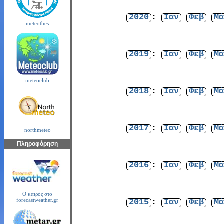
2020
:
Ιαν
Φεβ
Μά
meteothes
2019
:
Ιαν
Φεβ
Μά
meteoclub
2018
:
Ιαν
Φεβ
Μά
2017
:
Ιαν
Φεβ
Μά
northmeteo
Πληροφόρηση
2016
:
Ιαν
Φεβ
Μά
Ο καιρός στο
2015
:
Ιαν
Φεβ
Μά
forecastweather.gr