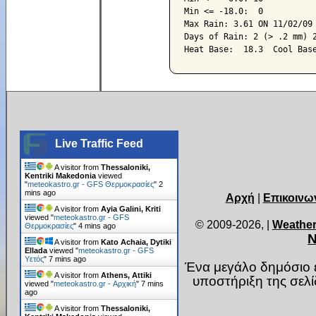
Min <= -18.0:  0

Max Rain: 3.61 ON 11/02/09

Days of Rain: 2 (> .2 mm) 2
Live Traffic Feed
A visitor from
Thessaloniki,
Kentriki Makedonia
viewed
"
meteokastro.gr - GFS Θερμοκρασίες
"
2
mins ago
Αρχή
|
Επικοινω
A visitor from
Ayia Galini, Kriti
viewed "
meteokastro.gr - GFS
© 2009-2026,
|
Weather
Θερμοκρασίες
"
4 mins ago
Ν
A visitor from
Kato Achaia, Dytiki
Ellada
viewed "
meteokastro.gr - GFS
Υετός
"
7 mins ago
Ένα μεγάλο δημόσιο ε
A visitor from
Athens, Attiki
υποστήριξη της σελ
viewed "
meteokastro.gr - Αρχική
"
7 mins
ago
A visitor from
Thessaloniki,