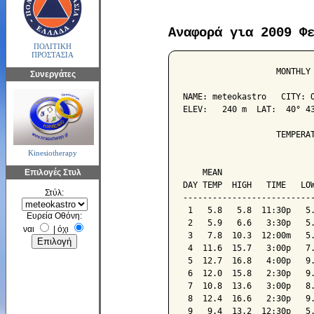
Αναφορά για 2009 Φ
ΠΟΛΙΤΙΚΗ
ΠΡΟΣΤΑΣΙΑ
                   MONTHLY 
Συνεργάτες
NAME: meteokastro   CITY: O
ELEV:   240 m  LAT:  40° 43
                   TEMPERAT
Kinesiotherapy
                           
Επιλογές Στυλ
    MEAN                   
DAY TEMP  HIGH   TIME   LOW
Στύλ:
---------------------------
 1   5.8   5.8  11:30p   5.
Ευρεία Οθόνη:
 2   5.9   6.6   3:30p   5.
ναι
|
όχι
 3   7.8  10.3  12:00m   5.
 4  11.6  15.7   3:00p   7.
 5  12.7  16.8   4:00p   9.
 6  12.0  15.8   2:30p   9.
 7  10.8  13.6   3:00p   8.
 8  12.4  16.6   2:30p   9.
 9   9.4  13.2  12:30p   5.