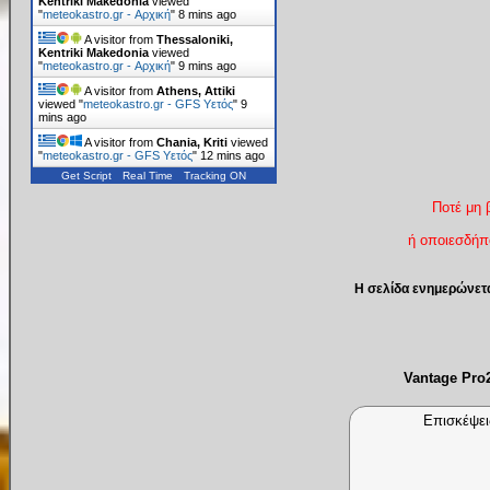
Kentriki Makedonia
viewed
"
meteokastro.gr - Αρχική
"
8 mins ago
A visitor from
Thessaloniki,
Kentriki Makedonia
viewed
"
meteokastro.gr - Αρχική
"
9 mins ago
A visitor from
Athens, Attiki
viewed "
meteokastro.gr - GFS Υετός
"
9
mins ago
A visitor from
Chania, Kriti
viewed
"
meteokastro.gr - GFS Υετός
"
12 mins ago
Get Script
Real Time
Tracking ON
Ποτέ μη 
ή οποιεσδήπο
Η σελίδα ενημερώνετ
Vantage Pr
Επισκέψει