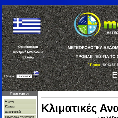
Ωραιόκαστρο
ΜΕΤΕΩΡΟΛΟΓΙΚΑ ΔΕΔΟΜΕ
Κεντρική Μακεδονία
ΠΡΟΒΛΕΨΕΙΣ ΓΙΑ ΤΟ 
Ελλάδα
Γ.Πλάτος:
40°43'53" 
Ε
Γλώσσα:
Περιεχόμενα
Αρχική
Κλιματικές Α
Κάμερα
Δορυφορικές
Παγκόσμια απεικόνιση