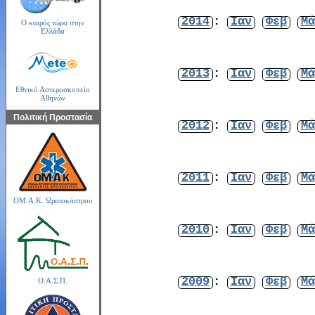
2014
:
Ιαν
Φεβ
Μά
Ο καιρός τώρα στην
Ελλάδα
2013
:
Ιαν
Φεβ
Μά
Εθνικό Αστεροσκοπείο
Αθηνών
Πολιτική Προστασία
2012
:
Ιαν
Φεβ
Μά
2011
:
Ιαν
Φεβ
Μά
ΟΜ.Α.Κ. Ωραιοκάστρου
2010
:
Ιαν
Φεβ
Μά
2009
:
Ιαν
Φεβ
Μά
Ο.Α.Σ.Π.