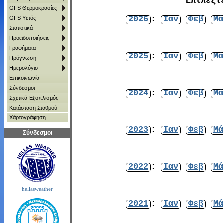
Επιλέξτ
GFS Θερμοκρασίες
2026
:
Ιαν
Φεβ
Μά
GFS Υετός
Στατιστικά
Προειδοποιήσεις
Γραφήματα
2025
:
Ιαν
Φεβ
Μά
Πρόγνωση
Ημερολόγιο
Επικοινωνία
Σύνδεσμοι
2024
:
Ιαν
Φεβ
Μά
Σχετικά-Εξοπλισμός
Κατάσταση Σταθμού
Χάρτoγράφηση
2023
:
Ιαν
Φεβ
Μά
Σύνδεσμοι
2022
:
Ιαν
Φεβ
Μά
hellasweather
2021
:
Ιαν
Φεβ
Μά