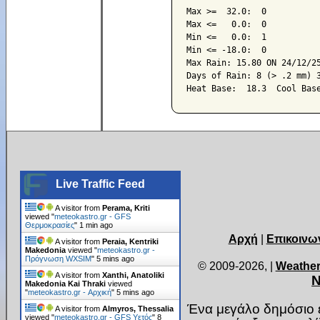
Max >=  32.0:  0

Max <=   0.0:  0

Min <=   0.0:  1

Min <= -18.0:  0

Max Rain: 15.80 ON 24/12/25
Days of Rain: 8 (> .2 mm) 3
Live Traffic Feed
A visitor from
Perama, Kriti
viewed "
meteokastro.gr - GFS
Θερμοκρασίες
"
1 min ago
Αρχή
|
Επικοινω
A visitor from
Peraia, Kentriki
Makedonia
viewed "
meteokastro.gr -
Πρόγνωση WXSIM
"
5 mins ago
© 2009-2026,
|
Weather
A visitor from
Xanthi, Anatoliki
Ν
Makedonia Kai Thraki
viewed
"
meteokastro.gr - Αρχική
"
5 mins ago
Ένα μεγάλο δημόσιο ε
A visitor from
Almyros, Thessalia
viewed "
meteokastro.gr - GFS Υετός
"
8