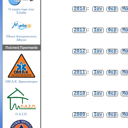
2014
:
Ιαν
Φεβ
Μά
Ο καιρός τώρα στην
Ελλάδα
2013
:
Ιαν
Φεβ
Μά
Εθνικό Αστεροσκοπείο
Αθηνών
Πολιτική Προστασία
2012
:
Ιαν
Φεβ
Μά
2011
:
Ιαν
Φεβ
Μά
ΟΜ.Α.Κ. Ωραιοκάστρου
2010
:
Ιαν
Φεβ
Μά
2009
:
Ιαν
Φεβ
Μά
Ο.Α.Σ.Π.