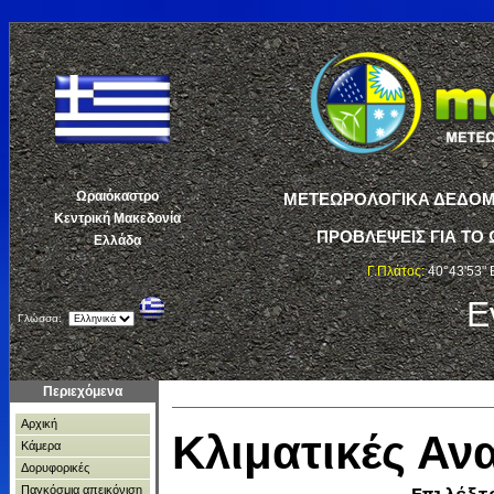
Ωραιόκαστρο
ΜΕΤΕΩΡΟΛΟΓΙΚΑ ΔΕΔΟΜΕ
Κεντρική Μακεδονία
ΠΡΟΒΛΕΨΕΙΣ ΓΙΑ ΤΟ 
Ελλάδα
Γ.Πλάτος:
40°43'53" 
Ε
Γλώσσα:
Περιεχόμενα
Αρχική
Κλιματικές Α
Κάμερα
Δορυφορικές
Παγκόσμια απεικόνιση