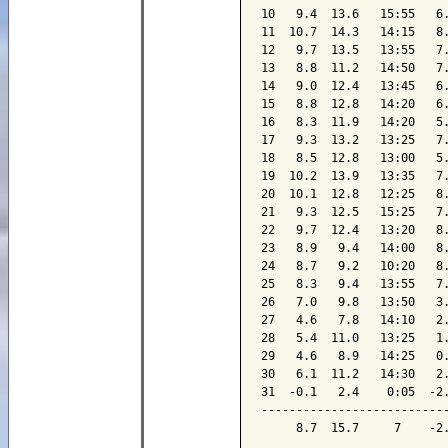
10   9.4  13.6   15:55   6.
11  10.7  14.3   14:15   8.
12   9.7  13.5   13:55   7.
13   8.8  11.2   14:50   7.
14   9.0  12.4   13:45   6.
15   8.8  12.8   14:20   6.
16   8.3  11.9   14:20   5.
17   9.3  13.2   13:25   7.
18   8.5  12.8   13:00   5.
19  10.2  13.9   13:35   7.
20  10.1  12.8   12:25   8.
21   9.3  12.5   15:25   7.
22   9.7  12.4   13:20   8.
23   8.9   9.4   14:00   8.
24   8.7   9.2   10:20   8.
25   8.3   9.4   13:55   7.
26   7.0   9.8   13:50   3.
27   4.6   7.8   14:10   2.
28   5.4  11.0   13:25   1.
29   4.6   8.9   14:25   0.
30   6.1  11.2   14:30   2.
31  -0.1   2.4    0:05  -2.
---------------------------
     8.7  15.7     7    -2.