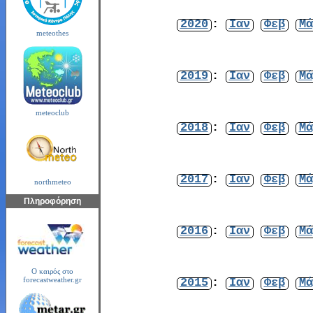
2020
:
Ιαν
Φεβ
Μά
meteothes
2019
:
Ιαν
Φεβ
Μά
meteoclub
2018
:
Ιαν
Φεβ
Μά
2017
:
Ιαν
Φεβ
Μά
northmeteo
Πληροφόρηση
2016
:
Ιαν
Φεβ
Μά
Ο καιρός στο
2015
:
Ιαν
Φεβ
Μά
forecastweather.gr