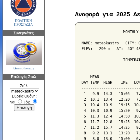
Αναφορά για 2025 Δ
ΠΟΛΙΤΙΚΗ
ΠΡΟΣΤΑΣΙΑ
                   MONTHLY 
Συνεργάτες
NAME: meteokastro   CITY: O
ELEV:   290 m  LAT:  40° 43
                   TEMPERAT
Kinesiotherapy
                           
Επιλογές Στυλ
    MEAN                   
DAY TEMP  HIGH   TIME   LOW
Στύλ:
---------------------------
 1   9.9  14.3   15:05   7.
Ευρεία Οθόνη:
 2  10.1  13.4   12:20   7.
ναι
|
όχι
 3  10.4  10.9   19:15  10.
 4  10.3  10.9   15:20   9.
 5  11.3  12.4   14:50  10.
 6  11.7  12.8   15:25  10.
 7  11.2  15.7   14:25   9.
 8   9.2  13.1   13:20   7.
 9   8.8  13.0   15:00   6.