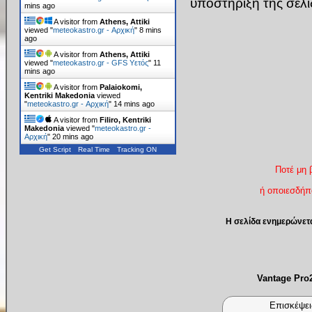
υποστήριξη της σελ
mins ago
A visitor from
Athens, Attiki
viewed "
meteokastro.gr - Αρχική
"
8 mins
ago
A visitor from
Athens, Attiki
viewed "
meteokastro.gr - GFS Υετός
"
11
mins ago
A visitor from
Palaiokomi,
Kentriki Makedonia
viewed
"
meteokastro.gr - Αρχική
"
14 mins ago
A visitor from
Filiro, Kentriki
Makedonia
viewed "
meteokastro.gr -
Αρχική
"
20 mins ago
Get Script
Real Time
Tracking ON
Ποτέ μη 
ή οποιεσδήπο
Η σελίδα ενημερώνετ
Vantage Pr
Επισκέψει