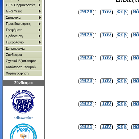
Επιλέξτ
GFS Θερμοκρασίες
2026
:
Ιαν
Φεβ
Μά
GFS Υετός
Στατιστικά
Προειδοποιήσεις
Γραφήματα
2025
:
Ιαν
Φεβ
Μά
Πρόγνωση
Ημερολόγιο
Επικοινωνία
Σύνδεσμοι
2024
:
Ιαν
Φεβ
Μά
Σχετικά-Εξοπλισμός
Κατάσταση Σταθμού
Χάρτoγράφηση
2023
:
Ιαν
Φεβ
Μά
Σύνδεσμοι
2022
:
Ιαν
Φεβ
Μά
hellasweather
2021
:
Ιαν
Φεβ
Μά