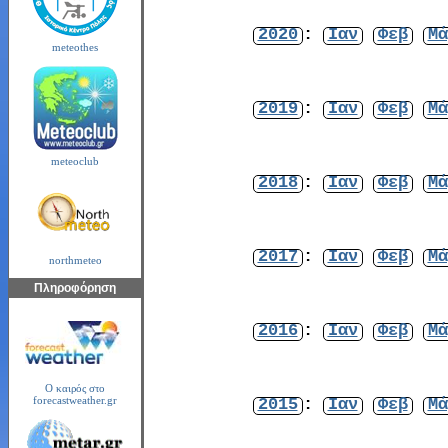
2020
:
Ιαν
Φεβ
Μά
meteothes
2019
:
Ιαν
Φεβ
Μά
meteoclub
2018
:
Ιαν
Φεβ
Μά
2017
:
Ιαν
Φεβ
Μά
northmeteo
Πληροφόρηση
2016
:
Ιαν
Φεβ
Μά
Ο καιρός στο
2015
:
Ιαν
Φεβ
Μά
forecastweather.gr