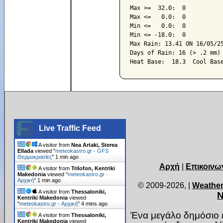
Max >=  32.0:  0

Max <=   0.0:  0

Min <=   0.0:  0

Min <= -18.0:  0

Max Rain: 13.41 ON 16/05/25
Days of Rain: 16 (> .2 mm) 
Live Traffic Feed
A visitor from
Nea Artaki, Sterea
Ellada
viewed "
meteokastro.gr - GFS
Θερμοκρασίες
"
1 min ago
Αρχή
|
Επικοινω
A visitor from
Trilofon, Kentriki
Makedonia
viewed "
meteokastro.gr -
Αρχική
"
1 min ago
© 2009-2026,
|
Weather
A visitor from
Thessaloniki,
Ν
Kentriki Makedonia
viewed
"
meteokastro.gr - Αρχική
"
4 mins ago
Ένα μεγάλο δημόσιο ε
A visitor from
Thessaloniki,
Kentriki Makedonia
viewed