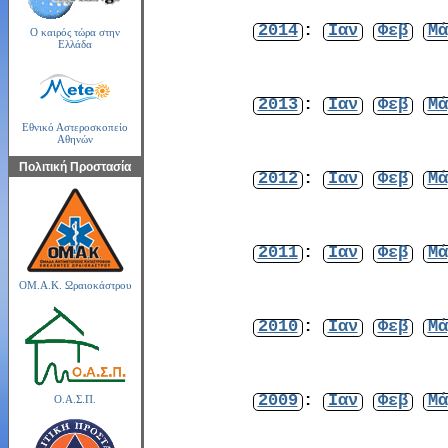
2014
:
Ιαν
Φεβ
Μά
Ο καιρός τώρα στην
Ελλάδα
2013
:
Ιαν
Φεβ
Μά
Εθνικό Αστεροσκοπείο
Αθηνών
Πολιτική Προστασία
2012
:
Ιαν
Φεβ
Μά
2011
:
Ιαν
Φεβ
Μά
ΟΜ.Α.Κ. Ωραιοκάστρου
2010
:
Ιαν
Φεβ
Μά
2009
:
Ιαν
Φεβ
Μά
Ο.Α.Σ.Π.