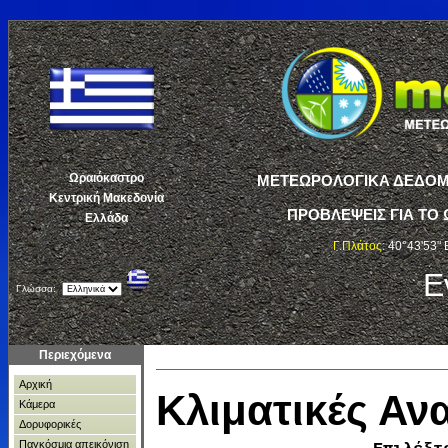
Ωραιόκαστρο
ΜΕΤΕΩΡΟΛΟΓΙΚΑ ΔΕΔΟΜΕ
Κεντρική Μακεδονία
ΠΡΟΒΛΕΨΕΙΣ ΓΙΑ ΤΟ 
Ελλάδα
Γ.Πλάτος:
40°43'53" 
Ε
Γλώσσα:
Περιεχόμενα
Αρχική
Κλιματικές Α
Κάμερα
Δορυφορικές
Παγκόσμια απεικόνιση