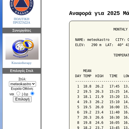
Αναφορά για 2025 Μ
ΠΟΛΙΤΙΚΗ
ΠΡΟΣΤΑΣΙΑ
                   MONTHLY 
Συνεργάτες
NAME: meteokastro   CITY: O
ELEV:   290 m  LAT:  40° 43
                   TEMPERAT
Kinesiotherapy
                           
Επιλογές Στυλ
    MEAN                   
DAY TEMP  HIGH   TIME   LOW
Στύλ:
---------------------------
 1  18.8  26.2   17:45  13.
Ευρεία Οθόνη:
 2  19.5  26.3   15:25  14.
ναι
|
όχι
 3  18.1  21.9   15:20  13.
 4  19.3  26.2   15:10  14.
 5  19.5  26.0   16:00  15.
 6  19.2  23.4   11:40  16.
 7  20.3  26.6   16:30  16.
 8  19.8  24.6   16:05  16.
 9  18.2  23.7   13:45  13.