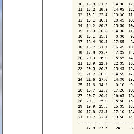
10  15.8  21.7   14:30  12.
11  15.2  19.8   14:05  12.
12  16.1  22.4   13:30  11.
13  13.1  16.1   10:45  10.
14  14.2  20.7   15:50  10.
15  15.3  20.8   14:30  11.
16  13.1  15.1    0:30   9.
17  13.4  19.5   17:55   8.
18  15.7  21.7   16:45  10.
19  17.9  23.7   17:35  12.
20  20.3  26.0   15:55  14.
21  18.9  22.9   12:35  16.
22  20.5  26.7   15:45  15.
23  21.7  26.6   14:55  17.
24  21.6  27.6   14:30  13.
25  11.6  14.2    0:10   9.
26  16.7  22.3   17:20  10.
27  20.7  26.0   16:05  15.
28  20.1  25.0   15:50  15.
29  19.9  25.5   15:35  15.
30  17.8  23.5   17:10  13.
31  18.7  23.4   13:50  14.
---------------------------
    17.8  27.6    24     8.