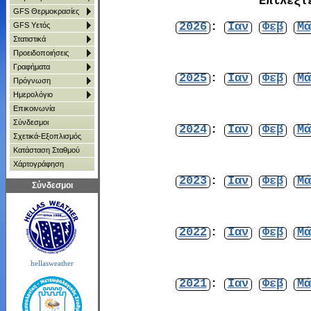
Επιλέξτ
GFS Θερμοκρασίες
2026
:
Ιαν
Φεβ
Μά
GFS Υετός
Στατιστικά
Προειδοποιήσεις
Γραφήματα
2025
:
Ιαν
Φεβ
Μά
Πρόγνωση
Ημερολόγιο
Επικοινωνία
Σύνδεσμοι
2024
:
Ιαν
Φεβ
Μά
Σχετικά-Εξοπλισμός
Κατάσταση Σταθμού
Χάρτoγράφηση
2023
:
Ιαν
Φεβ
Μά
Σύνδεσμοι
2022
:
Ιαν
Φεβ
Μά
hellasweather
2021
:
Ιαν
Φεβ
Μά