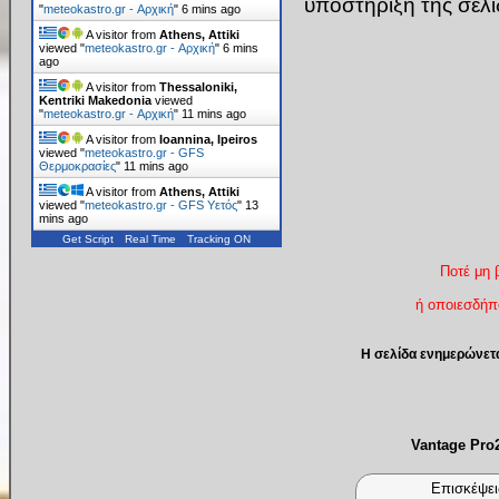
υποστήριξη της σελ
"
meteokastro.gr - Αρχική
"
6 mins ago
A visitor from
Athens, Attiki
viewed "
meteokastro.gr - Αρχική
"
6 mins
ago
A visitor from
Thessaloniki,
Kentriki Makedonia
viewed
"
meteokastro.gr - Αρχική
"
11 mins ago
A visitor from
Ioannina, Ipeiros
viewed "
meteokastro.gr - GFS
Θερμοκρασίες
"
11 mins ago
A visitor from
Athens, Attiki
viewed "
meteokastro.gr - GFS Υετός
"
13
mins ago
Get Script
Real Time
Tracking ON
Ποτέ μη 
ή οποιεσδήπο
Η σελίδα ενημερώνετ
Vantage Pr
Επισκέψει